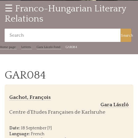
☰ Franco-Hungarian Literary
Relations
Search
Home page
Letters
Gara László Fond
GAR084
GAR084
Gachot, François
Gara László
Centre d’Etudes Françaises de Karlsruhe
Date:
18 September [?]
Language:
French