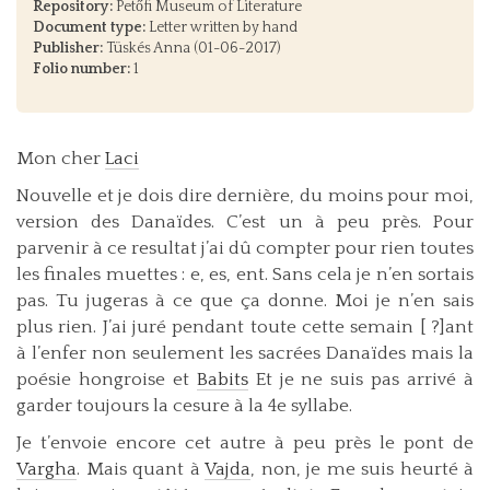
Repository:
Petőfi Museum of Literature
Document type:
Letter written by hand
Publisher:
Tüskés Anna (01-06-2017)
Folio number:
1
Mon cher
Laci
Nouvelle et je dois dire dernière, du moins pour moi,
version des Danaïdes. C’est un à peu près. Pour
parvenir à ce resultat j’ai dû compter pour rien toutes
les finales muettes : e, es, ent. Sans cela je n’en sortais
pas. Tu jugeras à ce que ça donne. Moi je n’en sais
plus rien. J’ai juré pendant toute cette semain [ ?]ant
à l’enfer non seulement les sacrées Danaïdes mais la
poésie hongroise et
Babits
Et je ne suis pas arrivé à
garder toujours la cesure à la 4e syllabe.
Je t’envoie encore cet autre à peu près le pont de
Vargha
. Mais quant à
Vajda
, non, je me suis heurté à