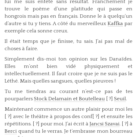
lui me suis entêté sans résultat. Franchement je
trouve le poème d’une platitude qui passe en
hongrois mais pas en français. Donne le à quelqu’un
d’autre si tu y tiens. A côté du merveilleux
Kaffka
par
exemple cela sonne creux.
Il était temps que je finisse, tu sais. J’ai pas mal de
choses à faire.
Simplement dis-moi ton opinion sur les Danaïdes.
Elles m’ont bien vidé physiquement et
intellectuellement. Il faut croire que je ne suis pas le
Léthé. Mais quelles sangsues, quelles pieuvres !
Tu me tiendras au courant n’est-ce pas de tes
pourparlers
Stock Delamain et Boutelleau
[ ?]
Seuil
.
Maintenant commence un autre plaisir pour moi les
[ ?] avec le théâtre à propos des conf[ ?] et ensuite les
répétitions. [ ?] pour moi. J’ai écrit à
Jancsi Szavai
. [ ?] à
Berci
quand tu le verras. Je t’embrasse mon bourreau