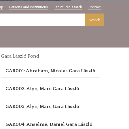
ap
Persons and Institutions
Structured search
Contact
Search
Gara László Fond
GAR001: Abraham, Nicolas
Gara László
GAR002: Alyn, Marc
Gara László
GAR003: Alyn, Marc
Gara László
GAR004: Anselme, Daniel
Gara László