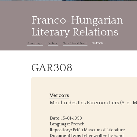
Franco-Hungarian
Literary Relations
Home page
Letters
Gara László Fond
GAR308
GAR308
Vercors
Moulin des Iles Faremoutiers (S. et M
Date:
15-01-1958
Language:
French
Repository:
Petőfi Museum of Literature
Document type:
Letter written by hand