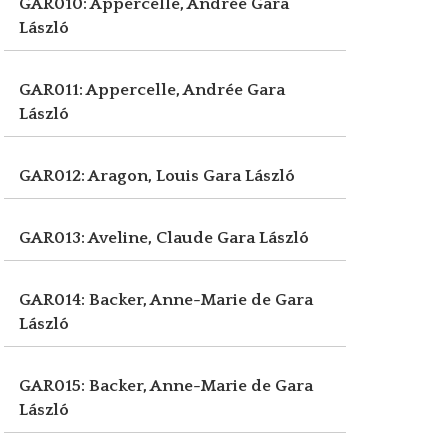
GAR010: Appercelle, Andrée
Gara
László
GAR011: Appercelle, Andrée
Gara
László
GAR012: Aragon, Louis
Gara László
GAR013: Aveline, Claude
Gara László
GAR014: Backer, Anne-Marie de
Gara
László
GAR015: Backer, Anne-Marie de
Gara
László