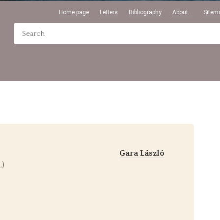
Home page
Letters
Bibliography
About...
Sitem
Gara László
.)