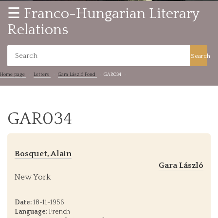
☰ Franco-Hungarian Literary
Relations
Search
Home page
Letters
Gara László Fond
GAR034
GAR034
Bosquet, Alain
Gara László
New York
Date:
18-11-1956
Language:
French