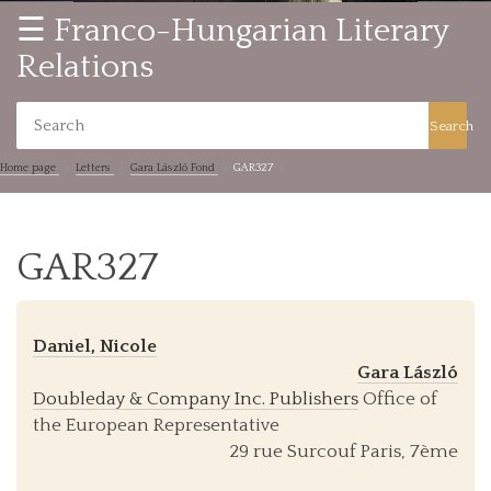
☰ Franco-Hungarian Literary
Relations
Search
Home page
Letters
Gara László Fond
GAR327
GAR327
Daniel, Nicole
Gara László
Doubleday & Company Inc. Publishers
Office of
the European Representative
29 rue Surcouf Paris, 7ème