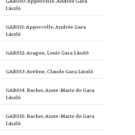
GAR010: Appercelle, Andrée
Gara
László
GAR011: Appercelle, Andrée
Gara
László
GAR012: Aragon, Louis
Gara László
GAR013: Aveline, Claude
Gara László
GAR014: Backer, Anne-Marie de
Gara
László
GAR015: Backer, Anne-Marie de
Gara
László