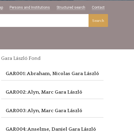
ap
Persons and Institutions
Structured search
Contact
Search
Gara László Fond
GAR001: Abraham, Nicolas
Gara László
GAR002: Alyn, Marc
Gara László
GAR003: Alyn, Marc
Gara László
GAR004: Anselme, Daniel
Gara László