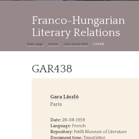
Franco-Hungarian
Literary Relations
Home page
Letters
Gara László Fond
GAR438
GAR438
Gara László
Paris
Date:
28-08-1959
Language:
French
Repository:
Petőfi Museum of Literature
Document type:
Typed letter