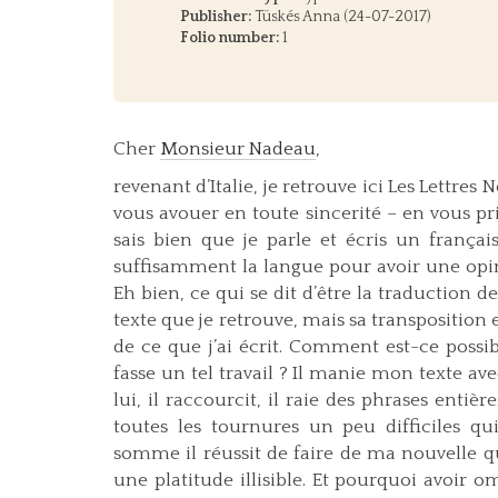
Publisher:
Tüskés Anna (24-07-2017)
Folio number:
1
Cher
Monsieur Nadeau
,
revenant d’Italie, je retrouve ici Les Lettre
vous avouer en toute sincerité – en vous pri
sais bien que je parle et écris un frança
suffisamment la langue pour avoir une opin
Eh bien, ce qui se dit d’être la traduction d
texte que je retrouve, mais sa transposition
de ce que j’ai écrit. Comment est-ce possi
fasse un tel travail ? Il manie mon texte av
lui, il raccourcit, il raie des phrases entiè
toutes les tournures un peu difficiles qu
somme il réussit de faire de ma nouvelle q
une platitude illisible. Et pourquoi avoir o