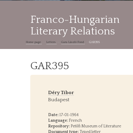
Franco-Hungarian
Literary Relations
Home page
Letters
Gara László Fond
GAR395
GAR395
Déry Tibor
Budapest
Date:
17-01-1964
Language:
French
Repository:
Petőfi Museum of Literature
Document type:
Typed letter