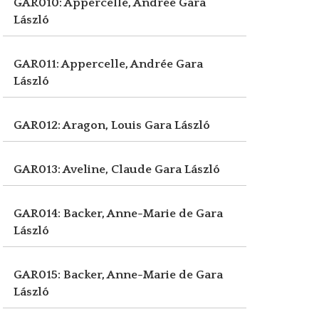
GAR010: Appercelle, Andrée
Gara
László
GAR011: Appercelle, Andrée
Gara
László
GAR012: Aragon, Louis
Gara László
GAR013: Aveline, Claude
Gara László
GAR014: Backer, Anne-Marie de
Gara
László
GAR015: Backer, Anne-Marie de
Gara
László