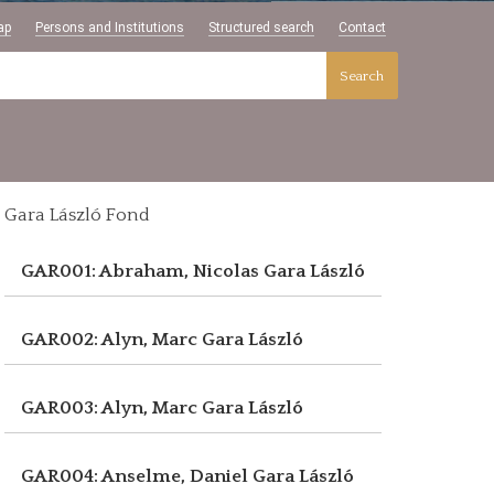
ap
Persons and Institutions
Structured search
Contact
Search
Gara László Fond
GAR001: Abraham, Nicolas
Gara László
GAR002: Alyn, Marc
Gara László
GAR003: Alyn, Marc
Gara László
GAR004: Anselme, Daniel
Gara László