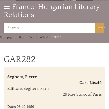
☰ Franco-Hungarian Literary
Relations
Search
Home page
Letters
Gara László Fond
GAR282
GAR282
Seghers, Pierre
Gara László
Editions Seghers
, Paris
29 Rue Surcouf Paris
Date:
05-10-1956