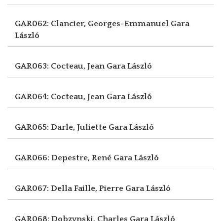
GAR062: Clancier, Georges-Emmanuel
Gara
László
GAR063: Cocteau, Jean
Gara László
GAR064: Cocteau, Jean
Gara László
GAR065: Darle, Juliette
Gara László
GAR066: Depestre, René
Gara László
GAR067: Della Faille, Pierre
Gara László
GAR068: Dobzynski, Charles
Gara László