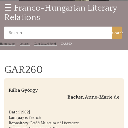
☰ Franco-Hungarian Literary
Relations
Search
Home page
Letters
Gara László Fond
GAR260
GAR260
Rába György
Backer, Anne-Marie de
Date:
[1962]
Language:
French
Repository:
Petőfi Museum of Literature