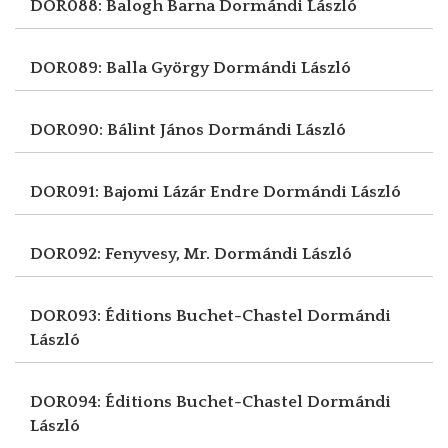
DOR088: Balogh Barna
Dormándi László
DOR089: Balla György
Dormándi László
DOR090: Bálint János
Dormándi László
DOR091: Bajomi Lázár Endre
Dormándi László
DOR092: Fenyvesy, Mr.
Dormándi László
DOR093: Éditions Buchet-Chastel
Dormándi
László
DOR094: Éditions Buchet-Chastel
Dormándi
László