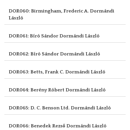
DOR060: Birmingham, Frederic A.
Dormándi
László
DOR061: Bíró Sándor
Dormándi László
DOR062: Bíró Sándor
Dormándi László
DOR063: Betts, Frank C.
Dormándi László
DOR064: Berény Róbert
Dormándi László
DOR065: D. C. Benson Ltd.
Dormándi László
DOR066: Benedek Rezső
Dormándi László