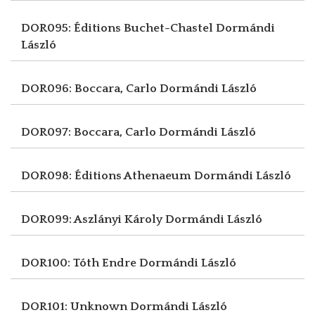
DOR095: Éditions Buchet-Chastel
Dormándi
László
DOR096: Boccara, Carlo
Dormándi László
DOR097: Boccara, Carlo
Dormándi László
DOR098: Éditions Athenaeum
Dormándi László
DOR099: Aszlányi Károly
Dormándi László
DOR100: Tóth Endre
Dormándi László
DOR101: Unknown
Dormándi László