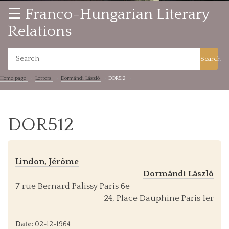
☰ Franco-Hungarian Literary
Relations
Search
Home page
Letters
Dormándi László
DOR512
DOR512
Lindon, Jérôme
Dormándi László
7 rue Bernard Palissy Paris 6e
24, Place Dauphine Paris 1er
Date:
02-12-1964