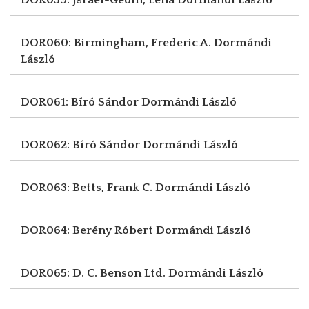
DOR060: Birmingham, Frederic A.
Dormándi
László
DOR061: Bíró Sándor
Dormándi László
DOR062: Bíró Sándor
Dormándi László
DOR063: Betts, Frank C.
Dormándi László
DOR064: Berény Róbert
Dormándi László
DOR065: D. C. Benson Ltd.
Dormándi László