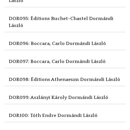
László
DOR095: Éditions Buchet-Chastel
Dormándi
László
DOR096: Boccara, Carlo
Dormándi László
DOR097: Boccara, Carlo
Dormándi László
DOR098: Éditions Athenaeum
Dormándi László
DOR099: Aszlányi Károly
Dormándi László
DOR100: Tóth Endre
Dormándi László