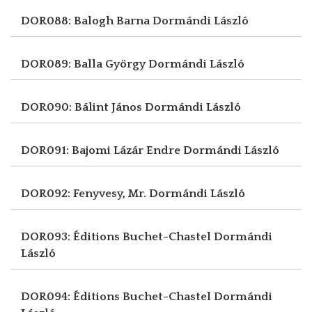
DOR088: Balogh Barna
Dormándi László
DOR089: Balla György
Dormándi László
DOR090: Bálint János
Dormándi László
DOR091: Bajomi Lázár Endre
Dormándi László
DOR092: Fenyvesy, Mr.
Dormándi László
DOR093: Éditions Buchet-Chastel
Dormándi
László
DOR094: Éditions Buchet-Chastel
Dormándi