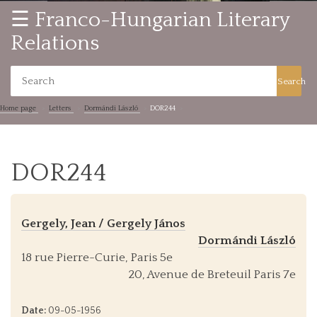
☰ Franco-Hungarian Literary
Relations
Search
Home page
Letters
Dormándi László
DOR244
DOR244
Gergely, Jean / Gergely János
Dormándi László
18 rue Pierre-Curie, Paris 5e
20, Avenue de Breteuil Paris 7e
Date:
09-05-1956