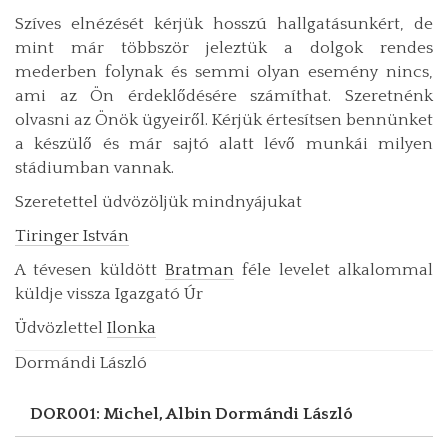
Szíves elnézését kérjük hosszú hallgatásunkért, de
mint már többször jeleztük a dolgok rendes
mederben folynak és semmi olyan esemény nincs,
ami az Ön érdeklődésére számíthat. Szeretnénk
olvasni az Önök ügyeiről. Kérjük értesítsen bennünket
a készülő és már sajtó alatt lévő munkái milyen
stádiumban vannak.
Szeretettel üdvözöljük mindnyájukat
Tiringer István
A tévesen küldött
Bratman
féle levelet alkalommal
küldje vissza Igazgató Úr
Üdvözlettel
Ilonka
Dormándi László
DOR001: Michel, Albin
Dormándi László