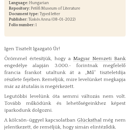
Language:
Hungarian
Repository:
Petőfi Museum of Literature
Document type:
Typed letter
Publisher:
Tüskés Anna (08-01-2022)
Folio number:
1
Igen Tisztelt Igazgató Úr!
Örömmel értesítjük, hogy a
Magyar Nemzeti Bank
engedélye alapján 3.000.- forintnak megfelelő
francia frankot utaltunk át a „Mű” tiszteletdíja
részlete fejében. Reméljük, mire levelünket megkapja
már az átutalás is megérkezett.
Legutóbbi levelünk óta semmi változás nem volt.
Tovább működünk és lehetőségeinkhez képest
iparkodunk dolgozni.
A kölcsön-üggyel kapcsolatban
Glücksthal
még nem
jelentkezett, de reméljük, hogy simán elintéződik.