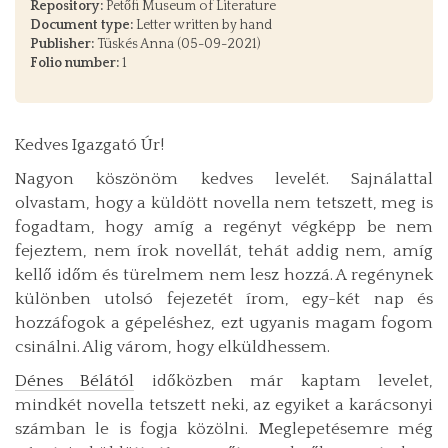
Repository:
Petőfi Museum of Literature
Document type:
Letter written by hand
Publisher:
Tüskés Anna (05-09-2021)
Folio number:
1
Kedves Igazgató Úr!
Nagyon köszönöm kedves levelét. Sajnálattal
olvastam, hogy a küldött novella nem tetszett, meg is
fogadtam, hogy amíg a regényt végképp be nem
fejeztem, nem írok novellát, tehát addig nem, amíg
kellő időm és türelmem nem lesz hozzá. A regénynek
különben utolsó fejezetét írom, egy-két nap és
hozzáfogok a gépeléshez, ezt ugyanis magam fogom
csinálni. Alig várom, hogy elküldhessem.
Dénes Bélától
időközben már kaptam levelet,
mindkét novella tetszett neki, az egyiket a karácsonyi
számban le is fogja közölni. Meglepetésemre még