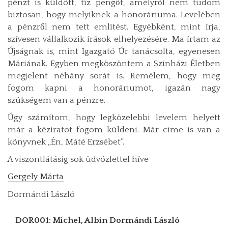
pénzt is küldött, tíz pengőt, amelyről nem tudom
biztosan, hogy melyiknek a honoráriuma. Levelében
a pénzről nem tett említést. Egyébként, mint írja,
szívesen vállalkozik írások elhelyezésére. Ma írtam az
Újságnak is, mint Igazgató Úr tanácsolta, egyenesen
Máriának. Egyben megköszöntem a Színházi Életben
megjelent néhány sorát is. Remélem, hogy meg
fogom kapni a honoráriumot, igazán nagy
szükségem van a pénzre.
Úgy számítom, hogy legközelebbi levelem helyett
már a kéziratot fogom küldeni. Már címe is van a
könyvnek „Én, Máté Erzsébet”.
A viszontlátásig sok üdvözlettel híve
Gergely Márta
Dormándi László
DOR001: Michel, Albin
Dormándi László