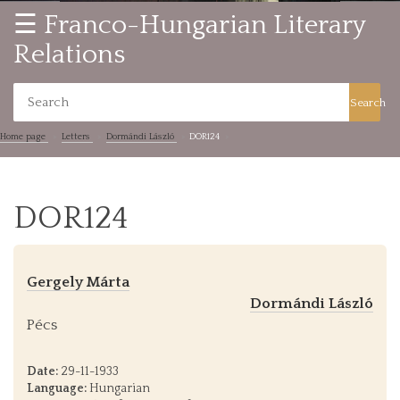
☰ Franco-Hungarian Literary
Relations
Search
Home page
Letters
Dormándi László
DOR124
DOR124
Gergely Márta
Dormándi László
Pécs
Date:
29-11-1933
Language:
Hungarian