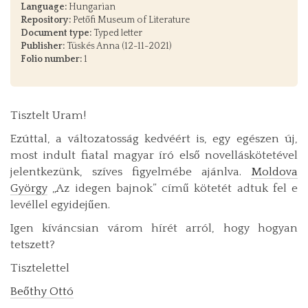
Language:
Hungarian
Repository:
Petőfi Museum of Literature
Document type:
Typed letter
Publisher:
Tüskés Anna (12-11-2021)
Folio number:
1
Tisztelt Uram!
Ezúttal, a változatosság kedvéért is, egy egészen új,
most indult fiatal magyar író első novelláskötetével
jelentkezünk, szíves figyelmébe ajánlva.
Moldova
György
„Az idegen bajnok” című kötetét adtuk fel e
levéllel egyidejűen.
Igen kíváncsian várom hírét arról, hogy hogyan
tetszett?
Tisztelettel
Beőthy Ottó