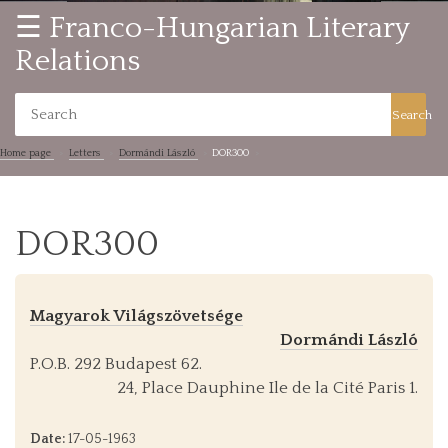
☰ Franco-Hungarian Literary
Relations
Search
Home page
Letters
Dormándi László
DOR300
DOR300
Magyarok Világszövetsége
Dormándi László
P.O.B. 292 Budapest 62.
24, Place Dauphine Ile de la Cité Paris 1.
Date:
17-05-1963