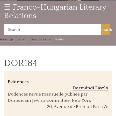
☰ Franco-Hungarian Literary
Relations
Search
Home page
Letters
Dormándi László
DOR184
DOR184
Evidences
Dormándi László
Évidences Revue mensuelle publiée par
l’Américain Jewish Committee, New York
20, Avenue de Breteuil Paris 7e