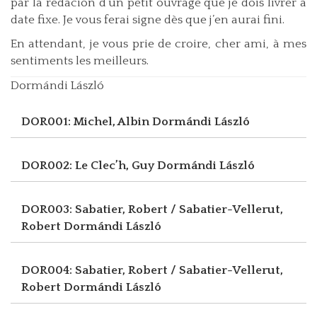
par la rédacion d’un petit ouvrage que je dois livrer à
date fixe. Je vous ferai signe dès que j’en aurai fini.
En attendant, je vous prie de croire, cher ami, à mes
sentiments les meilleurs.
Dormándi László
DOR001: Michel, Albin
Dormándi László
DOR002: Le Clec’h, Guy
Dormándi László
DOR003: Sabatier, Robert / Sabatier-Vellerut,
Robert
Dormándi László
DOR004: Sabatier, Robert / Sabatier-Vellerut,
Robert
Dormándi László