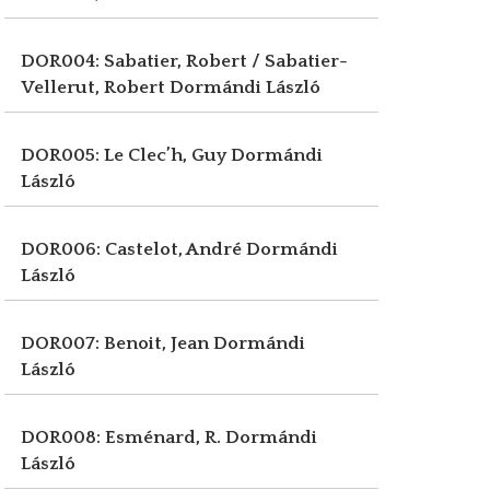
DOR004: Sabatier, Robert / Sabatier-
Vellerut, Robert
Dormándi László
DOR005: Le Clec’h, Guy
Dormándi
László
DOR006: Castelot, André
Dormándi
László
DOR007: Benoit, Jean
Dormándi
László
DOR008: Esménard, R.
Dormándi
László