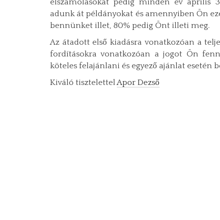
elszámolásokat pedig minden év április 3
adunk át példányokat és amennyiben Ön ezek
bennünket illet, 80% pedig Önt illeti meg.
Az átadott első kiadásra vonatkozóan a telje
fordításokra vonatkozóan a jogot Ön fenn
köteles felajánlani és egyező ajánlat esetén 
Kiváló tisztelettel
Apor Dezső