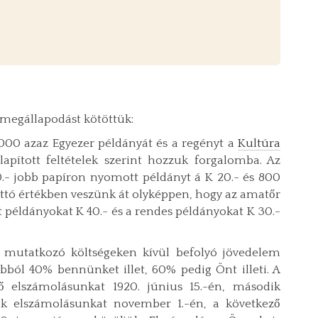
megállapodást kötöttük:
000 azaz Egyezer példányát és a regényt a
Kultúra
pított feltételek szerint hozzuk forgalomba. Az
.- jobb papíron nyomott példányt á K 20.- és 800
ettó értékben veszünk át olyképpen, hogy az amatőr
 példányokat K 40.- és a rendes példányokat K 30.-
g mutatkozó költségeken kívül befolyó jövedelem
bból 40% bennünket illet, 60% pedig Önt illeti. A
ő elszámolásunkat 1920. június 15.-én, második
ik elszámolásunkat november 1.-én, a következő