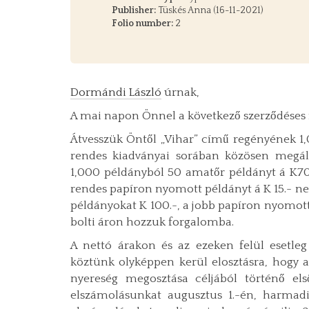
Publisher:
Tüskés Anna (16-11-2021)
Folio number:
2
Dormándi László
úrnak,
A mai napon Önnel a következő szerződéses 
Átvesszük Öntől „Vihar” című regényének 1,
rendes kiadványai sorában közösen megálla
1,000 példányból 50 amatőr példányt á K70
rendes papíron nyomott példányt á K 15.- n
példányokat K 100.-, a jobb papíron nyomott
bolti áron hozzuk forgalomba.
A nettó árakon és az ezeken felül esetle
köztünk olyképpen kerül elosztásra, hogy a
nyereség megosztása céljából történő els
elszámolásunkat augusztus 1.-én, harmad