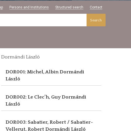
ap
Persons and Institutions
Structured search
Contact
Search
Dormándi László
DOR001: Michel, Albin
Dormándi
László
DOR002: Le Clec’h, Guy
Dormándi
László
DOR003: Sabatier, Robert / Sabatier-
Vellerut, Robert
Dormándi László