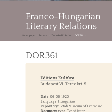
Franco-Hungarian
Literary Relations
Home page
Letters
Dormándi László
DOR361
DOR361
Editions Kultúra
Budapest VI. Teréz krt. 5.
Date:
06-05-1920
Language:
Hungarian
Repository:
Petőfi Museum of Literature
Document type:
Typed letter