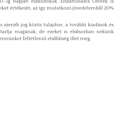
0.-ig napján eszközöljük. Elszámolásra Önnek is
et értékesíti, az így mutatkozó jövedelemből 20%
s szerzői jog közös tulajdon, a további kiadások és
tartja magának, de ezeket is elsősorban nekünk
bennünket feltétlenül elsőbbség illet meg.