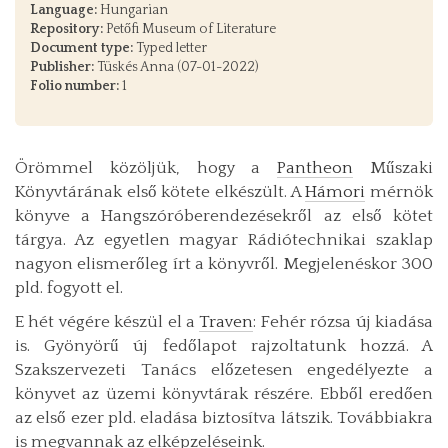
Language:
Hungarian
Repository:
Petőfi Museum of Literature
Document type:
Typed letter
Publisher:
Tüskés Anna (07-01-2022)
Folio number:
1
Örömmel közöljük, hogy a
Pantheon
Műszaki
Könyvtárának első kötete elkészült. A
Hámori
mérnök
könyve a Hangszóróberendezésekről az első kötet
tárgya. Az egyetlen magyar Rádiótechnikai szaklap
nagyon elismerőleg írt a könyvről. Megjelenéskor 300
pld. fogyott el.
E hét végére készül el a
Traven
: Fehér rózsa új kiadása
is. Gyönyörű új fedőlapot rajzoltatunk hozzá. A
Szakszervezeti Tanács előzetesen engedélyezte a
könyvet az üzemi könyvtárak részére. Ebből eredően
az első ezer pld. eladása biztosítva látszik. Továbbiakra
is megvannak az elképzeléseink.