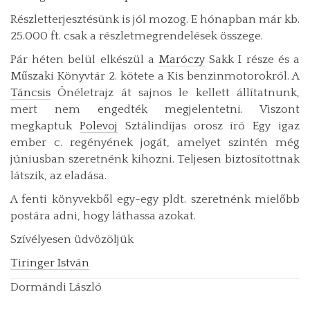
Részletterjesztésünk is jól mozog. E hónapban már kb.
25.000 ft. csak a részletmegrendelések összege.
Pár héten belül elkészül a
Maróczy
Sakk I része és a
Műszaki Könyvtár 2. kötete a Kis benzinmotorokról. A
Táncsis
Önéletrajz át sajnos le kellett állítatnunk,
mert nem engedték megjelentetni. Viszont
megkaptuk
Polevoj
Sztálindíjas orosz író Egy igaz
ember c. regényének jogát, amelyet szintén még
júniusban szeretnénk kihozni. Teljesen biztosítottnak
látszik, az eladása.
A fenti könyvekből egy-egy pldt. szeretnénk mielőbb
postára adni, hogy láthassa azokat.
Szívélyesen üdvözöljük
Tiringer István
Dormándi László