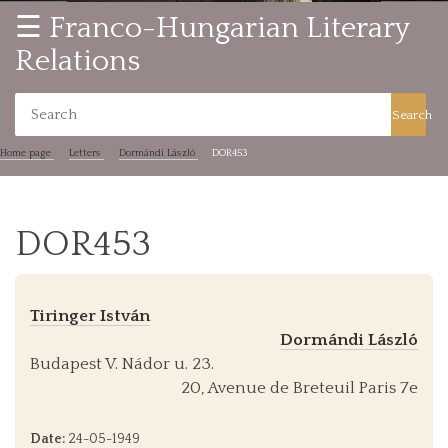
☰ Franco-Hungarian Literary
Relations
Search
Home page
Letters
Dormándi László
DOR453
DOR453
Tiringer István
Dormándi László
Budapest V. Nádor u. 23.
20, Avenue de Breteuil Paris 7e
Date:
24-05-1949