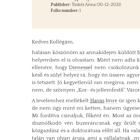
Publisher:
Tüskés Anna (30-12-2021)
Folio number:
1
Kedves Kollégám,
hálásan köszönöm az annakidején küldött Ny
helyemben el is olvastam. Miért nem adta k
ellenére, hogy
Dienessel
nem csókolózunk ö
késő és súlyt helyez rá, hogy én üssem agyo
is tetszett. Jó kegyetlenül van megírva, n
nem, de szörnyen „Kor- és jellemfestő”. Várom
A levelemhez mellékelt
Havas
Imre
úr igen k
de nem úgy mint mi ketten, hanem ügyesebb
Mi fordítva csináljuk, főként én. Most az ö
disznólkodó vén buzeráncsnak egy őrült s
közgazdász és a doktorátusa előtt áll. Ha va
talán van olyan áruja, ami a vállalatnak „