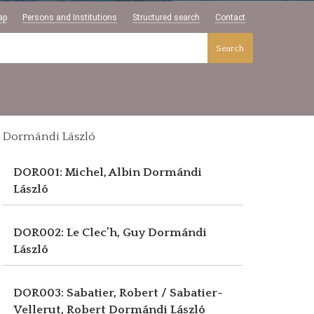
ap
Persons and Institutions
Structured search
Contact
Search
Dormándi László
DOR001: Michel, Albin
Dormándi
László
DOR002: Le Clec’h, Guy
Dormándi
László
DOR003: Sabatier, Robert / Sabatier-
Vellerut, Robert
Dormándi László