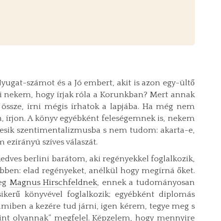
ugat-számot és a Jó embert, akit is azon egy-ültő
i nekem, hogy írjak róla a Korunkban? Mert annak
ssze, írni mégis írhatok a lapjába. Ha még nem
n, írjon. A könyv egyébként feleségemnek is, nekem
em esik szentimentalizmusba s nem tudom: akarta-e,
 ezirányú szíves válaszát.
edves berlini barátom, aki regényekkel foglalkozik,
en: elad regényeket, anélkül hogy megírná őket.
reg
Magnus Hirschfeldnek
, ennek a tudományosan
ikerű könyvével foglalkozik; egyébként diplomás
lamiben a kezére tud járni, igen kérem, tegye meg s
mint olyannak” megfelel. Képzelem, hogy mennyire