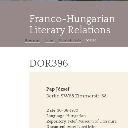
Franco-Hungarian
Literary Relations
Home page
Letters
Dormándi László
DOR396
DOR396
Pap József
Berlin SW68 Zimmerstr. 68.
Date:
30-08-1930
Language:
Hungarian
Repository:
Petőfi Museum of Literature
Document type:
Typed letter