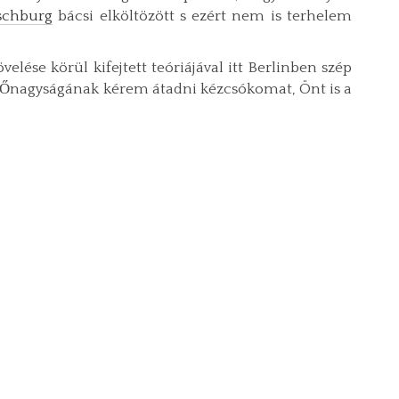
schburg
bácsi elköltözött s ezért nem is terhelem
elése körül kifejtett teóriájával itt Berlinben szép
e Őnagyságának kérem átadni kézcsókomat, Önt is a