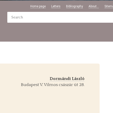
Home page
Letters
Bibliography
About...
Sitem
Dormándi László
Budapest V. Vilmos császár út 28.