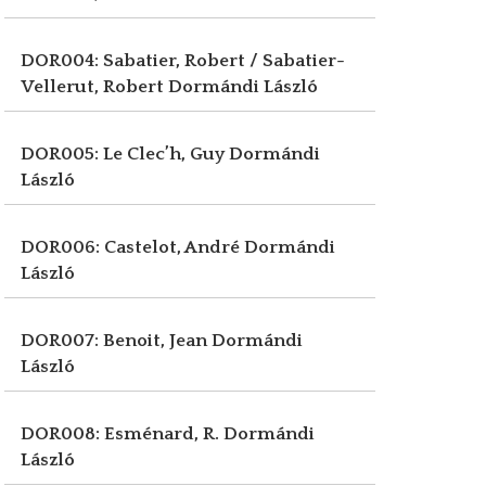
DOR004: Sabatier, Robert / Sabatier-
Vellerut, Robert
Dormándi László
DOR005: Le Clec’h, Guy
Dormándi
László
DOR006: Castelot, André
Dormándi
László
DOR007: Benoit, Jean
Dormándi
László
DOR008: Esménard, R.
Dormándi
László