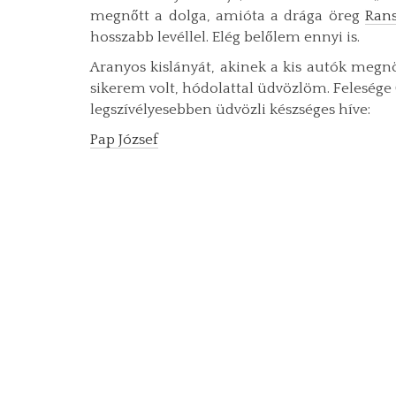
megnőtt a dolga, amióta a drága öreg
Ran
hosszabb levéllel. Elég belőlem ennyi is.
Aranyos kislányát, akinek a kis autók megnöv
sikerem volt, hódolattal üdvözlöm. Feleség
legszívélyesebben üdvözli készséges híve:
Pap József