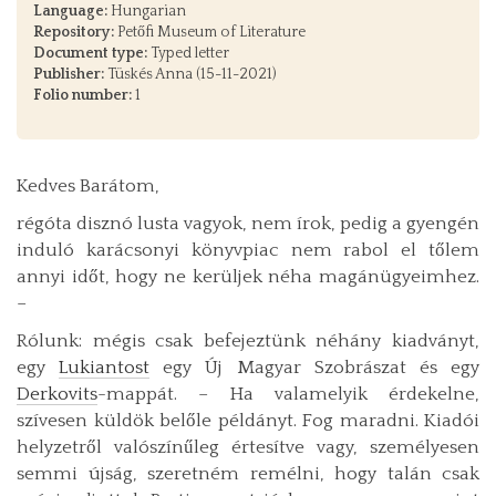
Language:
Hungarian
Repository:
Petőfi Museum of Literature
Document type:
Typed letter
Publisher:
Tüskés Anna (15-11-2021)
Folio number:
1
Kedves Barátom,
régóta disznó lusta vagyok, nem írok, pedig a gyengén
induló karácsonyi könyvpiac nem rabol el tőlem
annyi időt, hogy ne kerüljek néha magánügyeimhez.
–
Rólunk: mégis csak befejeztünk néhány kiadványt,
egy
Lukiantost
egy Új Magyar Szobrászat és egy
Derkovits
-mappát. – Ha valamelyik érdekelne,
szívesen küldök belőle példányt. Fog maradni. Kiadói
helyzetről valószínűleg értesítve vagy, személyesen
semmi újság, szeretném remélni, hogy talán csak