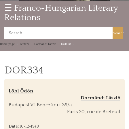
☰ Franco-Hungarian Literary
Relations
Search
Home page
Letters
Dormándi László
DOR334
DOR334
Löbl Ödön
Dormándi László
Budapest VI. Benczúr u. 39/a
Paris 20, rue de Breteuil
Date:
10-12-1948