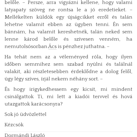
belőle. – Persze, arra vigyázni kellene, hogy valami
latyapaty szöveg ne rontsa le a jó eredetieket. –
Mellékelten küldök egy újságcikket erről és talán
lehetne valamit ebben az ügyben tenni. Én sem
bánnám, ha valamit kereshetnék, talán neked sem
lenne károd belőle és szívesen venném, ha
nemutolsósorban
Ács
is pénzhez juthatna. –
Ha tehát nem az a véleményed róla, hogy ilyen
időben semmihez sem szabad nyúlni és találnál
valakit, aki részletesebben érdeklődne a dolog felől,
úgy légy szíves, írjál nekem néhány sort. –
És hogy irigykedhessem egy kicsit, mi mindent
csinálgattok Ti, mi lett a kiadói tervvel és hová
utazgattok karácsonyra?
Sok jó üdvözlettel
Kézcsók
Dormándi László