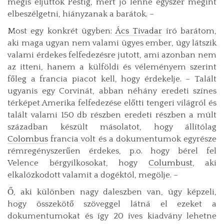
mégis eljuttok Pestig, mert jó lenne egyszer megint
elbeszélgetni, hiányzanak a barátok. –
Most egy konkrét ügyben:
Ács Tivadar
író barátom,
aki maga ugyan nem valami ügyes ember, úgy látszik
valami érdekes felfedezésre jutott, ami azonban nem
az itteni, hanem a külföldi és véleményem szerint
főleg a francia piacot kell, hogy érdekelje. – Talált
ugyanis egy Corvinát, abban néhány eredeti színes
térképet Amerika felfedezése előtti tengeri világról és
talált valami 150 db részben eredeti részben a múlt
században készült másolatot, hogy állítólag
Colombus
francia volt és a dokumentumok egyrésze
rémregényszerűen érdekes, p.o. hogy bérel fel
Velence bérgyilkosokat, hogy
Columbust
, aki
elkalózkodott valamit a dogéktól, megölje. –
Ő, aki különben nagy daleszben van, úgy képzeli,
hogy összekötő szöveggel látná el ezeket a
dokumentumokat és így 20 íves kiadvány lehetne