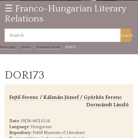
☰ Franco-Hungarian Literary
Relations
Search
Home page
Letters
Dormándi László
DOR173
DOR173
Fejtő Ferenc / Kálmán József / Györkös Ferenc
Dormándi László
Date:
19[38-44?].10.16
Language:
Hungarian
Repository:
Petőfi Museum of Literature