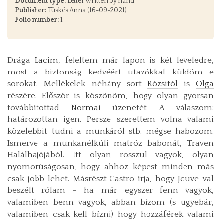
Document type:
Letter written by hand
Publisher:
Tüskés Anna (16-09-2021)
Folio number:
1
Drága
Lacim
, feleltem már lapon is két leveledre,
most a biztonság kedvéért utazókkal küldöm e
sorokat. Mellékelek néhány sort
Rózsitól
is
Olga
részére. Először is köszönöm, hogy olyan gyorsan
továbbítottad
Normai
üzenetét. A válaszom:
határozottan igen. Persze szerettem volna valami
közelebbit tudni a munkáról stb. mégse habozom.
Ismerve a munkanélküli matróz babonát, Traven
Halálhajójából. Itt olyan rosszul vagyok, olyan
nyomorúságosan, hogy ahhoz képest minden más
csak jobb lehet. Másrészt Castro írja, hogy Jouve-val
beszélt rólam – ha már egyszer fenn vagyok,
valamiben benn vagyok, abban bízom (s ugyebár,
valamiben csak kell bízni) hogy hozzáférek valami