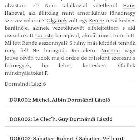
olvastam el? Nem találkoztál véletlenül
Hans
Habeval
, aki állítólag mint amerikánus főhadnagy
szervez valamit?
Olgának
volt egy
Renée
nevű kedves
barátnője, akinek vezetéknevét elfelejtettem s aki
összehozott
Lacoste
barátjával, akiből most min. lett.
Mi lett
Renée
asszonnyal? S hány más kérdést tennék
még fel! Ne haragudj. Remélem,
Normai
vagy
Jouve révén tudok majd ordre de missiont szerezni s
felmegyek, ha lehet, kettesben. Ölellek
mindnyájatokat
F.
Dormándi László
DOR001: Michel, Albin
Dormándi László
DOR002: Le Clec’h, Guy
Dormándi László
DOR003: Sabatier, Robert / Sabatier-Vellerut,