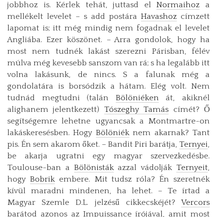
jobbhoz is. Kérlek tehát, juttasd el
Normaihoz
a
mellékelt levelet – s add postára
Havashoz
címzett
lapomat is; itt még mindig nem fogadnak el levelet
Angliába. Ezer köszönet. – Arra gondolok, hogy ha
most nem tudnék lakást szerezni Párisban, félév
múlva még kevesebb sanszom van rá; s ha legalább itt
volna lakásunk, de nincs. S a falunak még a
gondolatára is borsódzik a hátam. Elég volt. Nem
tudnád megtudni (talán
Bölöniéken
át, akiknél
alighanem jelentkezett)
Tószeghy Tamás
címét? Ő
segítségemre lehetne ugyancsak a Montmartre-on
lakáskeresésben. Hogy
Bölöniék
nem akarnak? Tant
pis. Én sem akarom őket. – Bandit Piri barátja,
Ternyei
,
be akarja ugratni egy magyar szervezkedésbe.
Toulouse-ban a
Bölönisták
azzal vádolják
Ternyeit
,
hogy
Bobrik
embere. Mit tudsz róla? Én szeretnék
kívül maradni mindenen, ha lehet. – Te írtad a
Magyar Szemle D.L. jelzésű cikkecskéjét?
Vercors
barátod azonos az Impuissance írójával, amit most