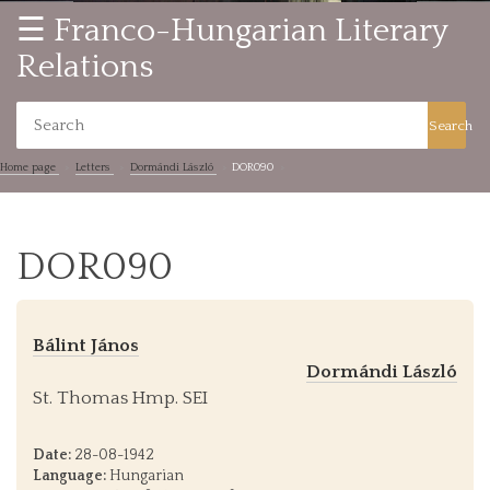
☰ Franco-Hungarian Literary
Relations
Search
Home page
Letters
Dormándi László
DOR090
DOR090
Bálint János
Dormándi László
St. Thomas Hmp. SEI
Date:
28-08-1942
Language:
Hungarian