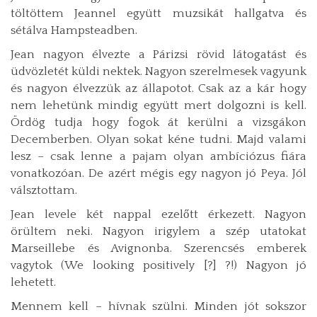
töltöttem Jeannel együtt muzsikát hallgatva és
sétálva Hampsteadben.
Jean nagyon élvezte a Párizsi rövid látogatást és
üdvözletét küldi nektek. Nagyon szerelmesek vagyunk
és nagyon élvezzük az állapotot. Csak az a kár hogy
nem lehetünk mindig együtt mert dolgozni is kell.
Ördög tudja hogy fogok át kerülni a vizsgákon
Decemberben. Olyan sokat kéne tudni. Majd valami
lesz – csak lenne a pajam olyan ambíciózus fiára
vonatkozóan. De azért mégis egy nagyon jó Peya. Jól
válsztottam.
Jean levele két nappal ezelőtt érkezett. Nagyon
örültem neki. Nagyon irigylem a szép utatokat
Marseillebe és Avignonba. Szerencsés emberek
vagytok (We looking positively [?] ?!) Nagyon jó
lehetett.
Mennem kell – hívnak szülni. Minden jót sokszor