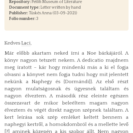
Repository:
Petőfi Museum of Literature
Document type:
Letter written by hand
Publisher:
Tüskés Anna (03-09-2021)
Folio number:
3
Kedves
Laci
,
Már előbb akartam neked írni a Noe bárkájáról. A
könyv nagyon tetszett nekem. A dedicatio majdnem
meg íratott – kár hogy mindenki más a ki el fogja
olvasni a könyvet nem fogja tudni hogy mit jelentett
nekünk a Naphegy és {Dormándi|}. Az első részt
nagyon mulatságosnak és ügyesnek találtam és
nagyon élveztem. A második rész eleinte egészen
összezavart de mikor beleéltem magam nagyon
élveztem és végét direkt nagyon szépnek találtam. A
kert leírása sok szép emléket keltett bennem a
naphegyi kertről, a homokdombról és a mellette levő
[?] aminek közepén a kis szobor állt. Nem nagyon