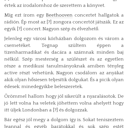
értek az irodalomhoz de szerettem a könyvet.
Míg ezt írom egy
Beethooven
concertet hallgatok a
rádión. Ép most az [?] zongora concertót játszák. Ez az
egyik [?] concert. Nagyon szép és élvezhető.
Jelenleg egy városi kórházban dolgozom és várom a
csemetéket. Tegnap szültem éppen a
tizenharmadikat és dacára a számnak minden baj
nélkül. Szép mesterség a szülészet és az egyetlen
része a medikusi tanulmányoknak amiben tényleg
active részt vehetünk. Nagyon csodálom az anyákat
akik olyan hősiesen teljesítik dolgukat. És a picik olyan
édesek: minedegyikbe beleszeretek.
Örömmel hallom hogy jól sikerült a nyaralásotok. De
jó lett volna ha veletek jöhettem volna ahelyett hogy
itt üljek Londonban a [?] és dolgozzak.
Bár egész jól megy a dolgom így is. Sokat teniszeztem
Jeannal és egyéb barátokkal és sok szép estét