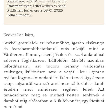
Repository:
Petőfi Museum of Literature
Document type:
Letter written by hand
Publisher:
Tüskés Anna (08-01-2022)
Folio number:
2
Kedves
Lacikám
,
Szívből gratulálok az Infánsnőhöz, igazán elsőrangú
és összehasonlíthatatlanul más nívójú mint a
Váróterem. Komoly sikert jósolok és ezzel a darabbal
szívesen foglalkozom külföldön. Mielőtt azonban
lefordítanám, azt tudom néhány változtatás
szükséges, különösen ami a végét illeti. Egészen
nyíltan fogom elmondani kritikámat mert úgy érzem
csupa olyanról van szó ami nem változtat a darab
értékén mert mindezen segíteni lehet. Azt
tanácsolnám meg se mutasd Pesten senkinek a
darabot míg elsősorban a 3-ik felvonást, egy kicsit át
nem írtad.