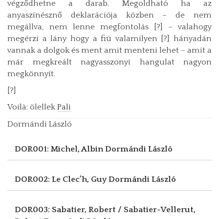
végződhetne a darab. Megoldható ha az
anyaszínésznő deklarációja közben – de nem
megállva, nem lenne megfontolás [?] – valahogy
megérzi a lány hogy a fiú valamilyen [?] hányadán
vannak a dolgok és ment amit menteni lehet – amit a
már megkreált nagyasszonyi hangulat nagyon
megkönnyít.
[?]
Voilà: ölellek
Pali
Dormándi László
DOR001: Michel, Albin
Dormándi László
DOR002: Le Clec’h, Guy
Dormándi László
DOR003: Sabatier, Robert / Sabatier-Vellerut,