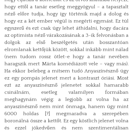
hogy ettől a tanár esetleg meggyógyul – a tapasztalt
néző előre tudja, hogy így történik majd a dolog és
hogy ez a két ember végül is megérti egymást. Ez túl
egyszerű és ezt csak úgy lehet áthidalni, hogy dacára
az optimista néző várakozásának a 3-ik felvonásban a
dolgok az első beszélgetés után bosszantóan
elromlanak kettőjük között, sokkal inkább mint nálad
(nem tudom rossz ötlet-e hogy a tanár nevében
haragszik mert Márta komédiázott vele – vagy más).
Ha ekkor belebeg a mitsem tudó Anyaszínésznő úgy
ez egy pompás jelenet mert a kontraszt óriási. Most
ezt az anyaszínésznő jelenetet sokkal hamarabb
csinálnám, esetleg valamilyen formában
meghagynám végig: a legjobb az volna ha az
anyaszínésznő nem mint önmaga, hanem úgy mint
6000 holdas [?] megmaradva a szerepében
boronálná össze a kettőt. Ez egy köstlich jelenet volna
és ezzel jókedvűen és nem szentimentálisan