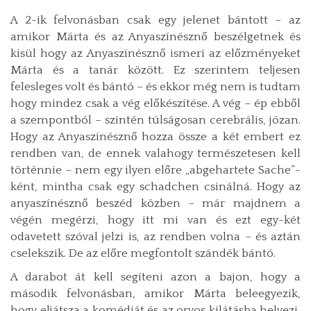
A 2-ik felvonásban csak egy jelenet bántott – az
amikor Márta és az Anyaszínésznő beszélgetnek és
kisül hogy az Anyaszínésznő ismeri az előzményeket
Márta és a tanár között. Ez szerintem teljesen
felesleges volt és bántó – és ekkor még nem is tudtam
hogy mindez csak a vég előkészítése. A vég – ép ebből
a szempontból – szintén túlságosan cerebrális, józan.
Hogy az Anyaszínésznő hozza össze a két embert ez
rendben van, de ennek valahogy természetesen kell
történnie – nem egy ilyen előre „abgehartete Sache”-
ként, mintha csak egy schadchen csinálná. Hogy az
anyaszínésznő beszéd közben – már majdnem a
végén megérzi, hogy itt mi van és ezt egy-két
odavetett szóval jelzi is, az rendben volna – és aztán
cselekszik. De az előre megfontolt szándék bántó.
A darabot át kell segíteni azon a bajon, hogy a
második felvonásban, amikor Márta beleegyezik,
hogy eljátsza a komédiát és az orvos kilátásba helyezi,