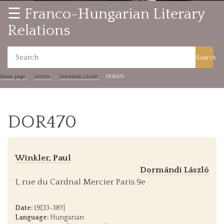
☰ Franco-Hungarian Literary
Relations
Search
Home page
Letters
Dormándi László
DOR470
DOR470
Winkler, Paul
Dormándi László
1, rue du Cardnal Mercier Paris 9e
Date:
19[33-38?]
Language:
Hungarian