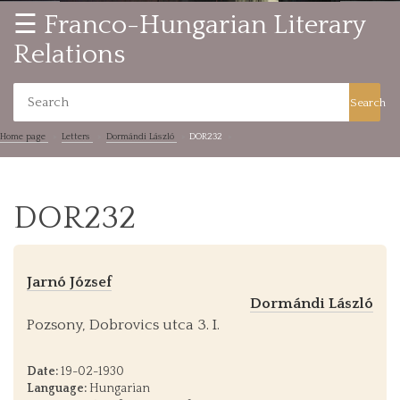
☰ Franco-Hungarian Literary
Relations
Search
Home page
Letters
Dormándi László
DOR232
DOR232
Jarnó József
Dormándi László
Pozsony, Dobrovics utca 3. I.
Date:
19-02-1930
Language:
Hungarian