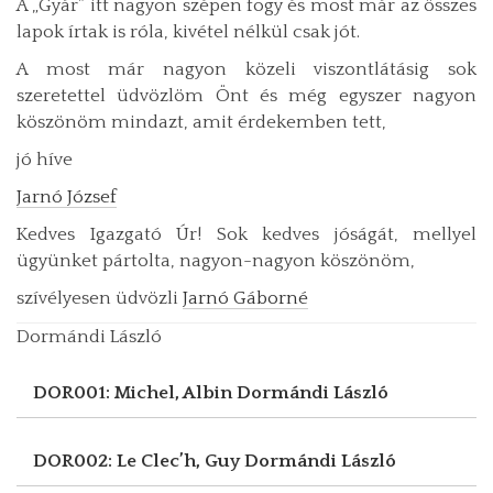
A „Gyár” itt nagyon szépen fogy és most már az összes
lapok írtak is róla, kivétel nélkül csak jót.
A most már nagyon közeli viszontlátásig sok
szeretettel üdvözlöm Önt és még egyszer nagyon
köszönöm mindazt, amit érdekemben tett,
jó híve
Jarnó József
Kedves Igazgató Úr! Sok kedves jóságát, mellyel
ügyünket pártolta, nagyon-nagyon köszönöm,
szívélyesen üdvözli
Jarnó Gáborné
Dormándi László
DOR001: Michel, Albin
Dormándi László
DOR002: Le Clec’h, Guy
Dormándi László