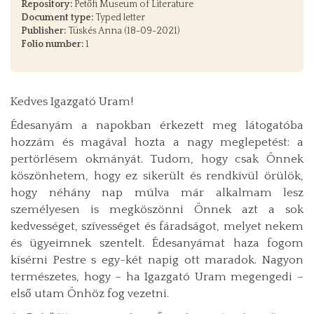
Repository:
Petőfi Museum of Literature
Document type:
Typed letter
Publisher:
Tüskés Anna (18-09-2021)
Folio number:
1
Kedves Igazgató Uram!
Édesanyám a napokban érkezett meg látogatóba
hozzám és magával hozta a nagy meglepetést: a
pertörlésem okmányát. Tudom, hogy csak Önnek
köszönhetem, hogy ez sikerült és rendkívül örülök,
hogy néhány nap múlva már alkalmam lesz
személyesen is megköszönni Önnek azt a sok
kedvességet, szívességet és fáradságot, melyet nekem
és ügyeimnek szentelt. Édesanyámat haza fogom
kísérni Pestre s egy-két napig ott maradok. Nagyon
természetes, hogy – ha Igazgató Uram megengedi –
első utam Önhöz fog vezetni.