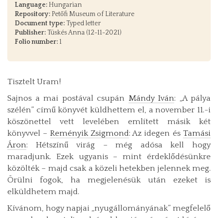
Language:
Hungarian
Repository:
Petőfi Museum of Literature
Document type:
Typed letter
Publisher:
Tüskés Anna (12-11-2021)
Folio number:
1
Tisztelt Uram!
Sajnos a mai postával csupán
Mándy Iván
: „A pálya
szélén” című könyvét küldhettem el, a november 11.-i
köszönettel vett levelében említett másik két
könyvvel –
Reményik Zsigmond
: Az idegen és
Tamási
Áron
: Hétszínű virág – még adósa kell hogy
maradjunk. Ezek ugyanis – mint érdeklődésünkre
közölték – majd csak a közeli hetekben jelennek meg.
Örülni fogok, ha megjelenésük után ezeket is
elküldhetem majd.
Kívánom, hogy napjai „nyugállományának” megfelelő