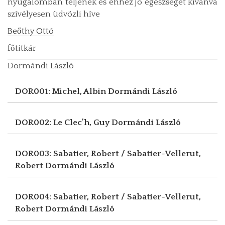
nyugalomban teljenek és ehhez jó egészséget kívánva
szívélyesen üdvözli híve
Beőthy Ottó
főtitkár
Dormándi László
DOR001: Michel, Albin
Dormándi László
DOR002: Le Clec’h, Guy
Dormándi László
DOR003: Sabatier, Robert / Sabatier-Vellerut,
Robert
Dormándi László
DOR004: Sabatier, Robert / Sabatier-Vellerut,
Robert
Dormándi László