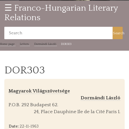
☰ Franco-Hungarian Literary
Relations
Search
Home page
Letters
Dormándi László
DOR303
DOR303
Magyarok Világszövetsége
Dormándi László
P.O.B. 292 Budapest 62.
24, Place Dauphine Ile de la Cité Paris 1.
Date:
22-11-1963