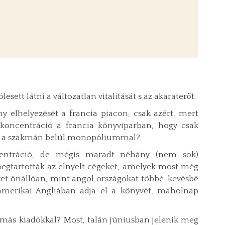
sett látni a változatlan vitalitását s az akaraterőt.
 elhelyezését a francia piacon, csak azért, mert
koncentráció a francia könyviparban, hogy csak
dt, a szakmán belül monopóliummal?
ncentráció, de mégis maradt néhány (nem sok)
egtartották az elnyelt cégeket, amelyek most még
lyet önállóan, mint angol országokat többé-kevésbé
 amerikai Angliában adja el a könyvét, maholnap
más kiadókkal? Most, talán júniusban jelenik meg