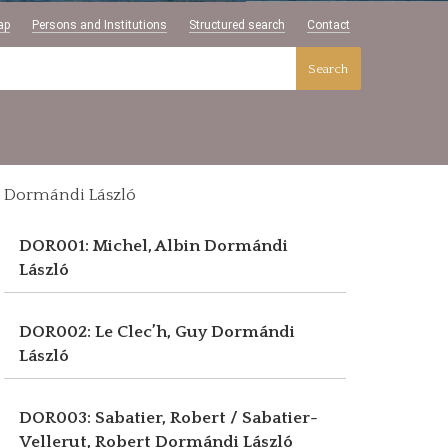
ap
Persons and Institutions
Structured search
Contact
Search
Dormándi László
DOR001: Michel, Albin
Dormándi
László
DOR002: Le Clec’h, Guy
Dormándi
László
DOR003: Sabatier, Robert / Sabatier-
Vellerut, Robert
Dormándi László