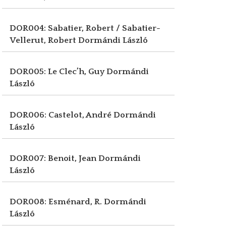
DOR004: Sabatier, Robert / Sabatier-
Vellerut, Robert
Dormándi László
DOR005: Le Clec’h, Guy
Dormándi
László
DOR006: Castelot, André
Dormándi
László
DOR007: Benoit, Jean
Dormándi
László
DOR008: Esménard, R.
Dormándi
László