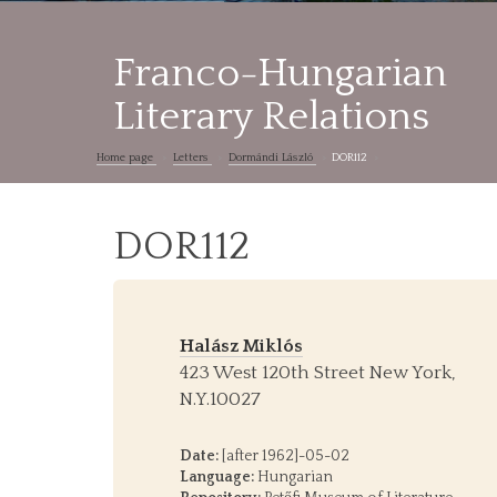
Franco-Hungarian
Literary Relations
Home page
Letters
Dormándi László
DOR112
DOR112
Halász Miklós
423 West 120th Street New York,
N.Y.10027
Date:
[after 1962]-05-02
Language:
Hungarian