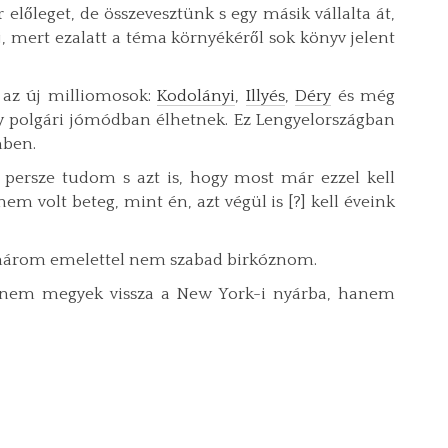
előleget, de összevesztünk s egy másik vállalta át,
j, mert ezalatt a téma környékéről sok könyv jelent
k az új milliomosok:
Kodolányi
,
Illyés
,
Déry
és még
y polgári jómódban élhetnek. Ez Lengyelországban
mben.
 persze tudom s azt is, hogy most már ezzel kell
 volt beteg, mint én, azt végül is [?] kell éveink
 három emelettel nem szabad birkóznom.
 nem megyek vissza a New York-i nyárba, hanem