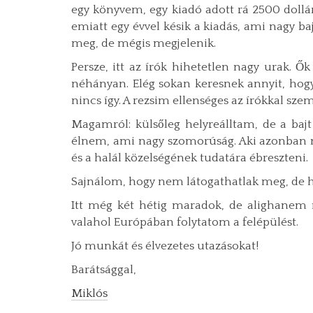
egy könyvem, egy kiadó adott rá 2500 dollár 
emiatt egy évvel késik a kiadás, ami nagy ba
meg, de mégis megjelenik.
Persze, itt az írók hihetetlen nagy urak. Ő
néhányan. Elég sokan keresnek annyit, hog
nincs így. A rezsim ellenséges az írókkal sze
Magamról: külsőleg helyreálltam, de a bajt
élnem, ami nagy szomorúság. Aki azonban nem
és a halál közelségének tudatára ébreszteni.
Sajnálom, hogy nem látogathatlak meg, de
Itt még két hétig maradok, de alighanem
valahol Európában folytatom a felépülést.
Jó munkát és élvezetes utazásokat!
Barátsággal,
Miklós