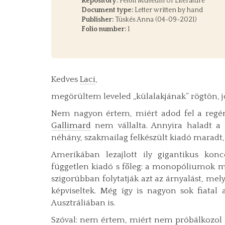
Repository:
Petőfi Museum of Literature
Document type:
Letter written by hand
Publisher:
Tüskés Anna (04-09-2021)
Folio number:
1
Kedves
Laci
,
megörültem leveled „külalakjának” rögtön, jóle
Nem nagyon értem, miért adod fel a regény
Gallimard
nem vállalta. Annyira haladt a 
néhány, szakmailag felkészült kiadó mara
Amerikában lezajlott ily gigantikus ko
független kiadó s főleg: a monopóliumok m
szigorúbban folytatják azt az árnyalást, me
képviseltek. Még így is nagyon sok fiatal
Ausztráliában is.
Szóval: nem értem, miért nem próbálkozol 