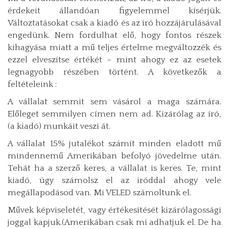
érdekeit állandóan figyelemmel kísérjük.
Változtatásokat csak a kiadó és az író hozzájárulásával
engedünk. Nem fordulhat elő, hogy fontos részek
kihagyása miatt a mű teljes értelme megváltozzék és
ezzel elveszítse értékét – mint ahogy ez az esetek
legnagyobb részében történt. A következők a
feltételeink :
A vállalat semmit sem vásárol a maga számára.
Előleget semmilyen címen nem ad. Kizárólag az író,
(a kiadó) munkáit veszi át.
A vállalat 15% jutalékot számít minden eladott mű
mindennemű Amerikában befolyó jövedelme után.
Tehát ha a szerző keres, a vállalat is keres. Te, mint
kiadó, úgy számolsz el az iróddal ahogy vele
megállapodásod van. Mi VELED számoltunk el.
Művek képviseletét, vagy értékesítését kizárólagossági
joggal kapjuk.(Amerikában csak mi adhatjuk el. De ha