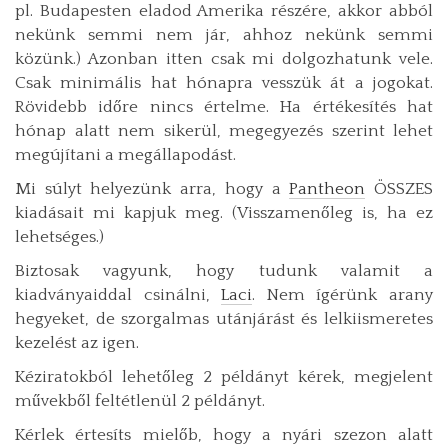
pl. Budapesten eladod Amerika részére, akkor abból
nekünk semmi nem jár, ahhoz nekünk semmi
közünk.) Azonban itten csak mi dolgozhatunk vele.
Csak minimális hat hónapra vesszük át a jogokat.
Rövidebb időre nincs értelme. Ha értékesítés hat
hónap alatt nem sikerül, megegyezés szerint lehet
megújítani a megállapodást.
Mi súlyt helyezünk arra, hogy a
Pantheon
ÖSSZES
kiadásait mi kapjuk meg. (Visszamenőleg is, ha ez
lehetséges.)
Biztosak vagyunk, hogy tudunk valamit a
kiadványaiddal csinálni,
Laci
. Nem ígérünk arany
hegyeket, de szorgalmas utánjárást és lelkiismeretes
kezelést az igen.
Kéziratokból lehetőleg 2 példányt kérek, megjelent
művekből feltétlenül 2 példányt.
Kérlek értesíts mielőb, hogy a nyári szezon alatt