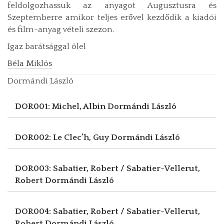
feldolgozhassuk az anyagot Augusztusra és
Szeptemberre amikor teljes erővel kezdődik a kiadói
és film-anyag vételi szezon.
Igaz barátsággal ölel
Béla Miklós
Dormándi László
DOR001: Michel, Albin
Dormándi László
DOR002: Le Clec’h, Guy
Dormándi László
DOR003: Sabatier, Robert / Sabatier-Vellerut,
Robert
Dormándi László
DOR004: Sabatier, Robert / Sabatier-Vellerut,
Robert
Dormándi László