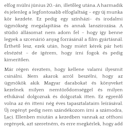
elfog múlni június 20.-án, illetőleg utána. A harmadik
és jelenleg a legfontosabb elfoglaltság – egy új munka
kör kezdete. Ez pedig egy színházi- és irodalmi
ügynökség megalapítása és annak lanszirozása. A
stúdió állásomat nem adom fel – hogy így benne
legyek a szcenárió anyag forrásánál a film gyártásnál.
Érthető lesz, ezek után, hogy miért kérek pár heti
elnézést – de ígérem, hogy írni fogok és pedig
kimerítően.
Már régen éreztem, hogy kellene valami ilyesmit
csinálni. Nem akarok arról beszélni, hogy az
ügynökök akik Magyar darabokat és könyveket
kezelnek milyen nemtörődomséggel és milyen
ethikával dolgoznak és dolgoztak itten. Ez egyenlő
volna az én itteni nég éves tapasztalataim leírásával.
Új regényt pedig nem szándékozom írni a számodra,
Laci
. Ellenben miután a kezedben vannak az otthoni
regények, azt szeretném, és erre megkérlek, hogy add