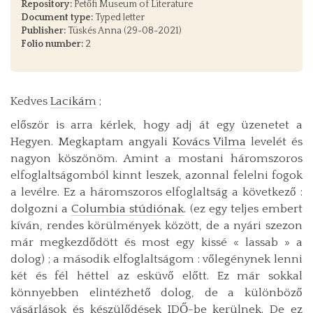
Repository:
Petőfi Museum of Literature
Document type:
Typed letter
Publisher:
Tüskés Anna (29-08-2021)
Folio number:
2
Kedves
Lacikám
;
először is arra kérlek, hogy adj át egy üzenetet a
Hegyen. Megkaptam angyali
Kovács Vilma
levelét és
nagyon köszönöm. Amint a mostani háromszoros
elfoglaltságomból kinnt leszek, azonnal felelni fogok
a levélre. Ez a háromszoros elfoglaltság a következő :
dolgozni a
Columbia stúdiónak
. (ez egy teljes embert
kíván, rendes körülmények között, de a nyári szezon
már megkezdődött és most egy kissé « lassab » a
dolog) ; a második elfoglaltságom : vőlegénynek lenni
két és fél héttel az esküvő előtt. Ez már sokkal
könnyebben elintézhető dolog, de a különböző
vásárlások és készülődések IDŐ-be kerülnek. De ez