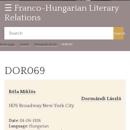
☰ Franco-Hungarian Literary
Relations
Search
Home page
Letters
Dormándi László
DOR069
DOR069
Béla Miklós
Dormándi László
1476 Broadway New York City
Date:
04-06-1936
Language:
Hungarian