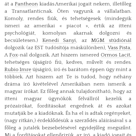
át a
Pantheon
kiadás Amerikai jogait nekem, illetőleg
a Transatlanticnak. Öten vagyunk a vállalatban.
Komoly, rendes fiúk, és tehetségesek (mindegyik
ismeri az amerikai « piacot », értik az itteni
psychológiát, komolyan akarnak dolgozni és
becsületesen.)
Kenedi Sanyi
, az
MGM stúdiónál
dolgozik (az EST tudósítója máskülönben),
Vass Pista
,
A
Fox
-nál dolgozik. Azt hiszem ismered
Ormos Lacit
,
tehetséges újságíró fiú, kedves, művelt és rendes.
Rubio Imre
újságíró, író és barátom éppen úgy mint a
többiek. Azt hiszem azt Te is tudod, hogy néhány
dráma író kivételével Amerikában nem ismerik a
magyar írókat. Ez főleg annak tulajdonítható, hogy az
itteni magyar ügynökök félvállról kezelik a
prózaírókat, fordításokat engednek át és azokat
mutatják be a kiadóknak. És ha el is adtak regényeket,
(nagy ritkán,) érdeklődésük a szerződés aláírásával s a
főleg a jutalék bezsebelésével egyidejűleg megszűnt.
Mi a fordításokat ellenőrizük, az író, a kiadó jogait és