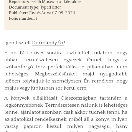
Repository:
Petőfi Museum of Literature
Document type:
Typed letter
Publisher:
Tüskés Anna (17-09-2021)
Folio number:
1
Igen tisztelt
Dormándy Úr
!
F. hó 12.-i szíves soraira tisztelettel tudatom, hogy
abban természetesen egyezek Önnel, hogy a
szóbanforgó terv perfektuálása e pillanatban nem
lehetséges. Megbeszélésünket majd nyugodtabb
időben folytatjuk le személyesen. Én remélem, hogy
május vagy júniusban sor kerül erre.
A könyvek előállítását Olaszországban tartanám a
legkönnyebbnek. Természetesen nálunk is lehetséges
lenne, ajánlatot azonban csak akkor tudnék tenni, ha
az adatokkal rendelkeznék: miből áll a könyv, milyen
vastag papíron készül, milyen nagyságú, hány