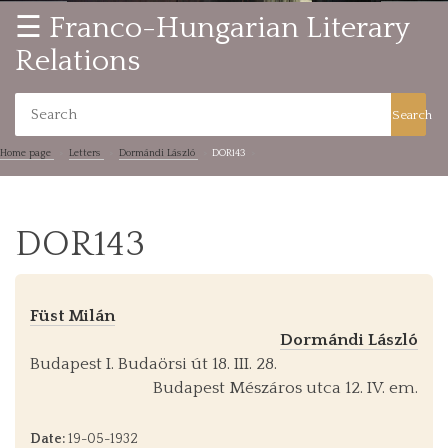
☰ Franco-Hungarian Literary
Relations
Search
Home page
Letters
Dormándi László
DOR143
DOR143
Füst Milán
Dormándi László
Budapest I. Budaörsi út 18. III. 28.
Budapest Mészáros utca 12. IV. em.
Date:
19-05-1932