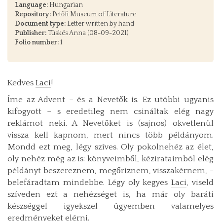
Language:
Hungarian
Repository:
Petőfi Museum of Literature
Document type:
Letter written by hand
Publisher:
Tüskés Anna (08-09-2021)
Folio number:
1
Kedves
Laci
!
Íme az Advent – és a Nevetők is. Ez utóbbi ugyanis
kifogyott – s eredetileg nem csináltak elég nagy
reklámot neki. A Nevetőket is (sajnos) okvetlenül
vissza kell kapnom, mert nincs több példányom.
Mondd ezt meg, légy szíves. Oly pokolnehéz az élet,
oly nehéz még az is: könyveimből, kézirataimból elég
példányt beszereznem, megőriznem, visszakérnem, -
belefáradtam mindebbe. Légy oly kegyes
Laci
, viseld
szíveden ezt a nehézséget is, ha már oly baráti
készséggel igyekszel ügyemben valamelyes
eredményeket elérni.