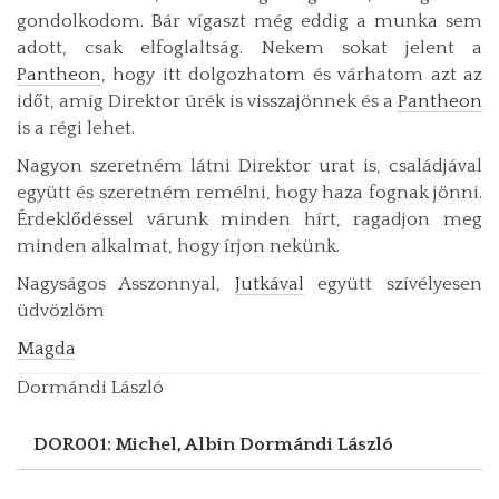
gondolkodom. Bár vígaszt még eddig a munka sem
adott, csak elfoglaltság. Nekem sokat jelent a
Pantheon
, hogy itt dolgozhatom és várhatom azt az
időt, amíg Direktor úrék is visszajönnek és a
Pantheon
is a régi lehet.
Nagyon szeretném látni Direktor urat is, családjával
együtt és szeretném remélni, hogy haza fognak jönni.
Érdeklődéssel várunk minden hírt, ragadjon meg
minden alkalmat, hogy írjon nekünk.
Nagyságos Asszonnyal,
Jutkával
együtt szívélyesen
üdvözlöm
Magda
Dormándi László
DOR001: Michel, Albin
Dormándi László