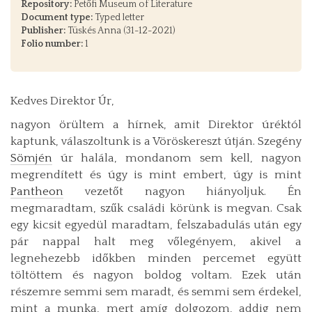
Repository:
Petőfi Museum of Literature
Document type:
Typed letter
Publisher:
Tüskés Anna (31-12-2021)
Folio number:
1
Kedves Direktor Úr,
nagyon örültem a hírnek, amit Direktor úréktól
kaptunk, válaszoltunk is a Vöröskereszt útján. Szegény
Sömjén
úr halála, mondanom sem kell, nagyon
megrendített és úgy is mint embert, úgy is mint
Pantheon
vezetőt nagyon hiányoljuk. Én
megmaradtam, szűk családi körünk is megvan. Csak
egy kicsit egyedül maradtam, felszabadulás után egy
pár nappal halt meg vőlegényem, akivel a
legnehezebb időkben minden percemet együtt
töltöttem és nagyon boldog voltam. Ezek után
részemre semmi sem maradt, és semmi sem érdekel,
mint a munka, mert amíg dolgozom, addig nem