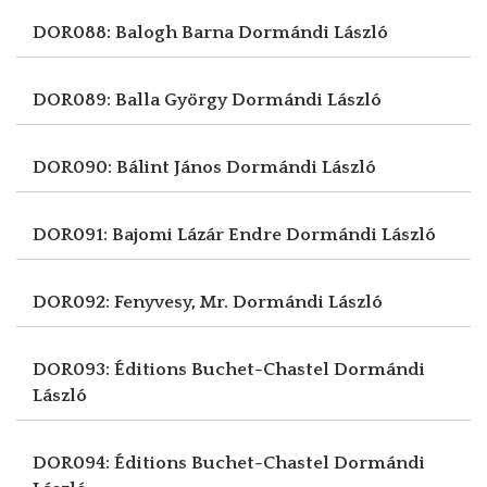
DOR088: Balogh Barna
Dormándi László
DOR089: Balla György
Dormándi László
DOR090: Bálint János
Dormándi László
DOR091: Bajomi Lázár Endre
Dormándi László
DOR092: Fenyvesy, Mr.
Dormándi László
DOR093: Éditions Buchet-Chastel
Dormándi
László
DOR094: Éditions Buchet-Chastel
Dormándi