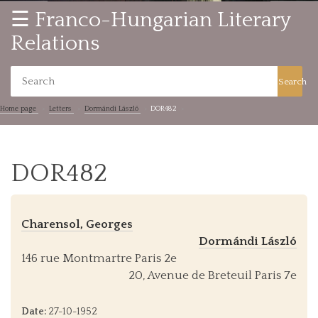
☰ Franco-Hungarian Literary
Relations
Search
Home page
Letters
Dormándi László
DOR482
DOR482
Charensol, Georges
Dormándi László
146 rue Montmartre Paris 2e
20, Avenue de Breteuil Paris 7e
Date:
27-10-1952