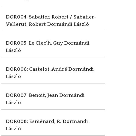
DOR004: Sabatier, Robert / Sabatier-
Vellerut, Robert
Dormándi László
DOR005: Le Clec’h, Guy
Dormándi
László
DOR006: Castelot, André
Dormándi
László
DOR007: Benoit, Jean
Dormándi
László
DOR008: Esménard, R.
Dormándi
László