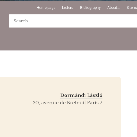
Home page
Letters
Bibliography
About...
Sitem
Dormándi László
20, avenue de Breteuil Paris 7