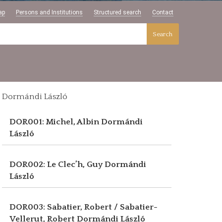
ap
Persons and Institutions
Structured search
Contact
Search
Dormándi László
DOR001: Michel, Albin
Dormándi
László
DOR002: Le Clec’h, Guy
Dormándi
László
DOR003: Sabatier, Robert / Sabatier-
Vellerut, Robert
Dormándi László