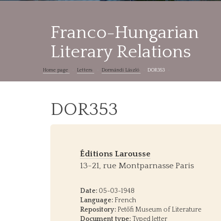
Franco-Hungarian
Literary Relations
Home page
Letters
Dormándi László
DOR353
DOR353
Éditions Larousse
13-21, rue Montparnasse Paris
Date:
05-03-1948
Language:
French
Repository:
Petőfi Museum of Literature
Document type:
Typed letter