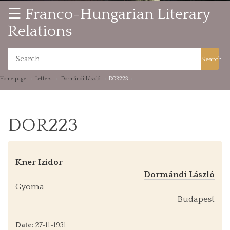
☰ Franco-Hungarian Literary
Relations
Search
Home page
Letters
Dormándi László
DOR223
DOR223
Kner Izidor
Dormándi László
Gyoma
Budapest
Date:
27-11-1931