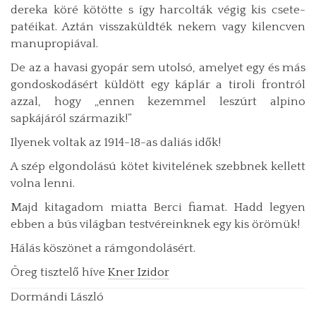
dereka köré kötötte s így harcolták végig kis csete-
patéikat. Aztán visszaküldték nekem vagy kilencven
manupropiával.
De az a havasi gyopár sem utolsó, amelyet egy és más
gondoskodásért küldött egy káplár a tiroli frontról
azzal, hogy „ennen kezemmel leszúrt alpino
sapkájáról származik!”
Ilyenek voltak az 1914-18-as daliás idők!
A szép elgondolású kötet kivitelének szebbnek kellett
volna lenni.
Majd kitagadom miatta Berci fiamat. Hadd legyen
ebben a bús világban testvéreinknek egy kis örömük!
Hálás köszönet a rámgondolásért.
Öreg tisztelő híve
Kner Izidor
Dormándi László