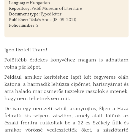
Language:
Hungarian
Repository:
Petőfi Museum of Literature
Document type:
Typed letter
Publisher:
Tüskés Anna (18-09-2021)
Folio number:
2
Igen tisztelt Uram!
Fölöttébb érdekes könyvéhez magam is adhattam
volna pár képet.
Például amikor kerítéshez lapít két fegyveres oláh
katona, a harmadik lehúzza cipőmet, harisnyámat és
arra haladó már ösmerős tisztekre rászólok s intenek,
hogy nem tehetnek semmit.
De van egy nemzeti színű, aranyrojtos, Éljen a Haza
feliratú kis selyem zászlóm, amely alatt tőlünk az
északi frontra rukkoltak be a 22-es Székely fiúk és
amikor vörössé vedlesztették őket, a zászlótartó