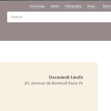
Home page
Letters
Bibliography
About...
Sitem
Dormándi László
20, Avenue de Breteuil Paris 7e