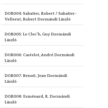
DOR004: Sabatier, Robert / Sabatier-
Vellerut, Robert
Dormándi László
DOR005: Le Clec’h, Guy
Dormándi
László
DOR006: Castelot, André
Dormándi
László
DOR007: Benoit, Jean
Dormándi
László
DOR008: Esménard, R.
Dormándi
László