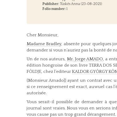
Publisher:
Tüskés Anna (23-08-2021)
Folio number:
1
Cher Monsieur,
Madame Bradley
, absente pour quelques jo
demander si vous n’auriez pas la bonté de no
Un de nos auteurs,
Mr. Jorge AMADO
, a en
édition hongroise de son livre TERRA DOS S
FÖLDJE, chez l’editeur
KALDOR GYÖRGY KÖ
{Monsieur Amado|} ayant un contrat avec u
si ce renseignement est exact, auwuel cas l’
autorisée.
Vous serait-il possible de demander à quel
journal sont vraies. Nous vous en serions i
vous cause pas un trop grand dérangement.