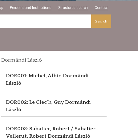
ap
Persons and Institutions
Structured search
Contact
Search
Dormándi László
DOR001: Michel, Albin
Dormándi
László
DOR002: Le Clec’h, Guy
Dormándi
László
DOR003: Sabatier, Robert / Sabatier-
Vellerut, Robert
Dormándi László