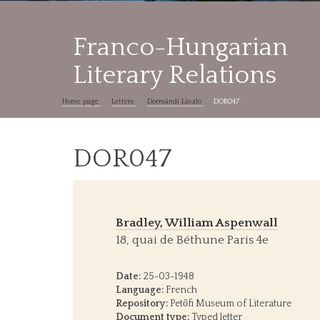
Franco-Hungarian
Literary Relations
Home page
Letters
Dormándi László
DOR047
DOR047
Bradley, William Aspenwall
18, quai de Béthune Paris 4e
Date:
25-03-1948
Language:
French
Repository:
Petőfi Museum of Literature
Document type:
Typed letter