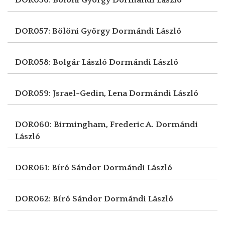
DOR057: Bölöni György
Dormándi László
DOR058: Bolgár László
Dormándi László
DOR059: Jsrael-Gedin, Lena
Dormándi László
DOR060: Birmingham, Frederic A.
Dormándi
László
DOR061: Bíró Sándor
Dormándi László
DOR062: Bíró Sándor
Dormándi László