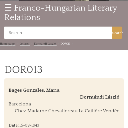
☰ Franco-Hungarian Literary
Relations
Search
Home page
Letters
Dormándi László
DOR013
DOR013
Bages Gonzales, Maria
Dormándi László
Barcelona
Chez Madame Chevallereau La Caillère Vendée
Date:
15-09-1943