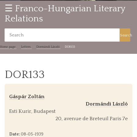
☰ Franco-Hungarian Literary
Relations
Search
Home page
Letters
Dormándi László
DOR133
DOR133
Gáspár Zoltán
Dormándi László
Esti Kurir, Budapest
20, avenue de Breteuil Paris 7e
Date:
08-05-1939