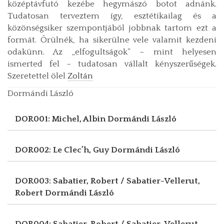
középtávfutó kezébe hegymászó botot adnánk.
Tudatosan terveztem így, esztétikailag és a
közönségsiker szempontjából jobbnak tartom ezt a
formát. Örülnék, ha sikerülne vele valamit kezdeni
odakünn. Az „elfogultságok” – mint helyesen
ismerted fel – tudatosan vállalt kényszerűségek.
Szeretettel ölel
Zoltán
Dormándi László
DOR001: Michel, Albin
Dormándi László
DOR002: Le Clec’h, Guy
Dormándi László
DOR003: Sabatier, Robert / Sabatier-Vellerut,
Robert
Dormándi László
DOR004: Sabatier, Robert / Sabatier-Vellerut,