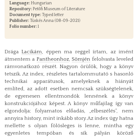
Language:
Hungarian
Repository:
Petőfi Museum of Literature
Document type:
Typed letter
Publisher:
Tüskés Anna (08-09-2021)
Folio number:
1
Drága
Lacikám
, éppen ma reggel írtam, az imént
átmentem a
Pantheonhoz
,
Sömjén
felolvasta leveled
rámvonatkozó részét. Nagyon örülök, hogy a könyv
tetszik. Az index, részletes tartalommutató s hasonló
technikai apparátusok, amelyeknek a hiányát
említed, az adott esetben nemcsak szükségtelenek,
de egyenesen ellentmondók lennének a könyv
konstrukciójához képest. A könyv műfajilag így van
elgondolja; folyamatos előadás, „elbeszélés”, nem
annyira history, mint inkább story. Az index úgy hatna
mellette s olyan fölösleges is lenne, mintha egy
egyenletes tempóban és sík pályán köröző