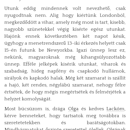
Utunk eddig mindennek volt nevezhető, csak
nyugodtnak nem. Alig hogy kiértünk Londonból,
megkezdődött a vihar, amely még most is tart, kisebb,
nagyobb szünetekkel végig kísérte egész utunkat.
Hajónk ennek következtében két napot késik,
úgyhogy a menetrendszerű 13-iki érkezés helyett csak
15-én futunk be Newyorkba. Igazi ünnep lesz ez,
nekünk, magyaroknak még kihangsúlyozottabb
ünnep. Efféle jelképek kisérik utunkat, viharok és
szabadság, hideg napfény és csapkodó hullámok,
sirályok és kapkodó halak. Még két szamarat is szállít
a hajó, két rendes, négylábú szamarat, nehogy félre
értsétek, de hogy mégis megértsétek és felmérjétek a
helyzet komolyságát.
Most búcsúzom is, drága
Olga
és kedves
Lackóm
,
kérve benneteket, hogy tartsatok meg továbbra is
szeretetetekben és barátságotokban.
Mindhármatokat őszinte szeretettel ölellek,
Olgának