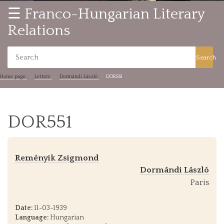
☰ Franco-Hungarian Literary
Relations
Search
Home page
Letters
Dormándi László
DOR551
DOR551
Reményik Zsigmond
Dormándi László
Paris
Date:
11-03-1939
Language:
Hungarian