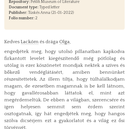
Repository:
Petőfi Museum of Literature
Document type:
Typed letter
Publisher:
Tüskés Anna (21-01-2022)
Folio number:
2
Kedves
Lackóm
és drága
Olga
,
engedjétek meg, hogy utolsó pillanatban kapkodva
firkantott levelet kiegészítendő még pótlólag és
utólag is ezer köszönetet mondjak nektek a szíves és
bőkezű vendéglátásért, amiben bennünket
részesítettetek. Az illem tiltja, hogy túlhálálkodjam
magam, de ezesetben magamnak is be kell látnom,
hogy gavallérosabban láttatok el, mint azt
megérdemeltük. De ebben a világban, szerencsére és
igen helyesen semmit sem érdem szerint
osztogatnak, így hát engedjétek meg, hogy hangos
szólva dicsérjem ezt a gyakorlatot és a világ ez ősi
törvényét.