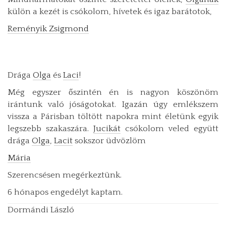
külön a kezét is csókolom, hívetek és igaz barátotok,
Reményik Zsigmond
Drága
Olga
és
Laci
!
Még egyszer őszintén én is nagyon köszönöm
irántunk való jóságotokat. Igazán úgy emlékszem
vissza a Párisban töltött napokra mint életünk egyik
legszebb szakaszára.
Jucikát
csókolom veled együtt
drága
Olga
,
Lacit
sokszor üdvözlöm
Mária
Szerencsésen megérkeztünk.
6 hónapos engedélyt kaptam.
Dormándi László