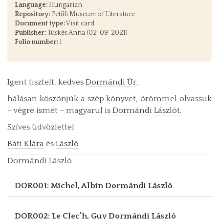
Language:
Hungarian
Repository:
Petőfi Museum of Literature
Document type:
Visit card
Publisher:
Tüskés Anna (02-09-2021)
Folio number:
1
Igent tisztelt, kedves
Dormándi Úr
,
hálásan köszönjük a szép könyvet, örömmel olvassuk
– végre ismét – magyarul is
Dormándi Lászlót
.
Szíves üdvözlettel
Báti Klára
és
László
Dormándi László
DOR001: Michel, Albin
Dormándi László
DOR002: Le Clec’h, Guy
Dormándi László