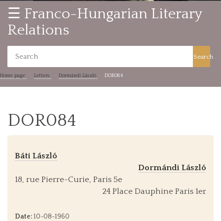
☰ Franco-Hungarian Literary
Relations
Search
Home page
Letters
Dormándi László
DOR084
DOR084
Báti László
Dormándi László
18, rue Pierre-Curie, Paris 5e
24 Place Dauphine Paris 1er
Date:
10-08-1960