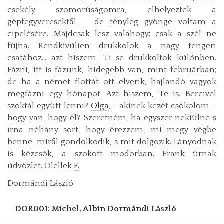
csekély szomorúságomra, elhelyeztek a
gépfegyveresektől, - de tényleg gyönge voltam a
cipelésére. Majdcsak lesz valahogy; csak a szél ne
fújna. Rendkívülien drukkolok a nagy tengeri
csatához… azt hiszem, Ti se drukkoltok különben.
Fázni, itt is fázunk, hidegebb van, mint februárban;
de ha a német flottát ott elverik, hajlandó vagyok
megfázni egy hónapot. Azt hiszem, Te is. Bercivel
szoktál együtt lenni?
Olga
, - akinek kezét csókolom –
hogy van, hogy él? Szeretném, ha egyszer nekiülne s
írna néhány sort, hogy érezzem, mi megy végbe
benne, miről gondolkodik, s mit dolgozik. Lányodnak
is kézcsók, a szokott modorban. Frank úrnak
üdvözlet. Ölellek
F.
Dormándi László
DOR001: Michel, Albin
Dormándi László