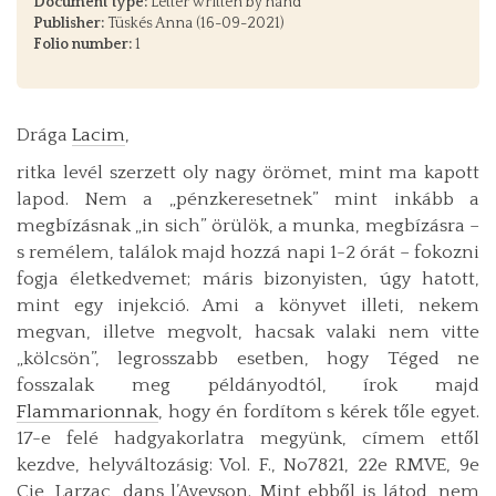
Document type:
Letter written by hand
Publisher:
Tüskés Anna (16-09-2021)
Folio number:
1
Drága
Lacim
,
ritka levél szerzett oly nagy örömet, mint ma kapott
lapod. Nem a „pénzkeresetnek” mint inkább a
megbízásnak „in sich” örülök, a munka, megbízásra –
s remélem, találok majd hozzá napi 1-2 órát – fokozni
fogja életkedvemet; máris bizonyisten, úgy hatott,
mint egy injekció. Ami a könyvet illeti, nekem
megvan, illetve megvolt, hacsak valaki nem vitte
„kölcsön”, legrosszabb esetben, hogy Téged ne
fosszalak meg példányodtól, írok majd
Flammarionnak
, hogy én fordítom s kérek tőle egyet.
17-e felé hadgyakorlatra megyünk, címem ettől
kezdve, helyváltozásig: Vol. F., No7821, 22e RMVE, 9e
Cie, Larzac, dans l’Aveyson. Mint ebből is látod, nem