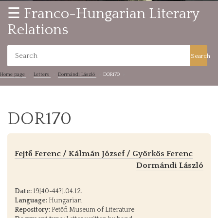
☰ Franco-Hungarian Literary
Relations
Search
Home page
Letters
Dormándi László
DOR170
DOR170
Fejtő Ferenc / Kálmán József / Györkös Ferenc
Dormándi László
Date:
19[40-44?].04.12.
Language:
Hungarian
Repository:
Petőfi Museum of Literature