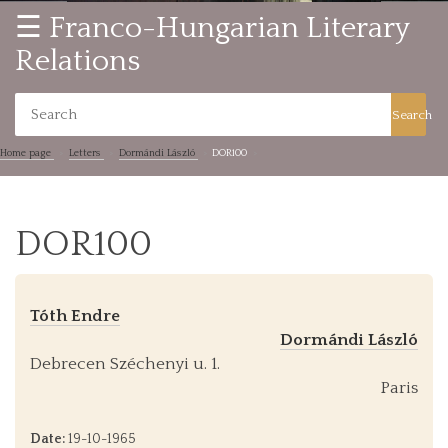
☰ Franco-Hungarian Literary
Relations
Search
Home page
Letters
Dormándi László
DOR100
DOR100
Tóth Endre
Dormándi László
Debrecen Széchenyi u. 1.
Paris
Date:
19-10-1965