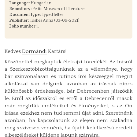
Language:
Hungarian
Repository:
Petőfi Museum of Literature
Document type:
Typed letter
Publisher:
Tüskés Anna (03-09-2021)
Folio number:
1
Kedves
Dormándi
Kartárs!
Köszönettel megkaptuk életrajzi töredékét. Az írásról
a Szerkesztőbizottságunknak az a véleménye, hogy
bár színvonalasan és rutinos írói készséggel megírt
alkotással van dolgunk, azonban az írásnak nincs
különösebb érdekessége, bár Debrecenben játszódik
le. Erről az időszakról és erről a Debrecenről mások
már megírták emlékeiket és élményeiket, s az Ön
írásaa ezekhez nem tud semmi újat adni. Szeretnénk
azonban, ha kapcsolatunk az elején nem szakadna
meg s szívesen vennénk, ha újabb keletkezésű eredeti
elbeszéléseket küldene lapunk számára.