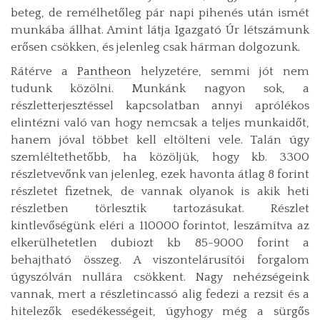
beteg, de remélhetőleg pár napi pihenés után ismét
munkába állhat. Amint látja Igazgató Úr létszámunk
erősen csökken, és jelenleg csak hárman dolgozunk.
Rátérve a
Pantheon
helyzetére, semmi jót nem
tudunk közölni. Munkánk nagyon sok, a
részletterjesztéssel kapcsolatban annyi aprólékos
elintézni való van hogy nemcsak a teljes munkaidőt,
hanem jóval többet kell eltölteni vele. Talán úgy
szemléltethetőbb, ha közöljük, hogy kb. 3300
részletvevőnk van jelenleg, ezek havonta átlag 8 forint
részletet fizetnek, de vannak olyanok is akik heti
részletben törlesztik tartozásukat. Részlet
kintlevőségünk eléri a 110000 forintot, leszámítva az
elkerülhetetlen dubiozt kb 85-9000 forint a
behajtható összeg. A viszontelárusítói forgalom
úgyszólván nullára csökkent. Nagy nehézségeink
vannak, mert a részletincassó alig fedezi a rezsit és a
hitelezők esedékességeit, úgyhogy még a sürgős