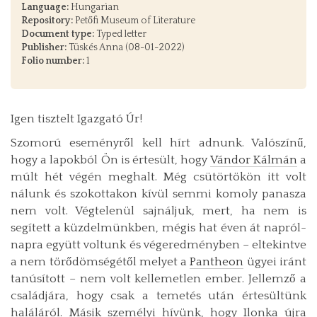
Language:
Hungarian
Repository:
Petőfi Museum of Literature
Document type:
Typed letter
Publisher:
Tüskés Anna (08-01-2022)
Folio number:
1
Igen tisztelt Igazgató Úr!
Szomorú eseményről kell hírt adnunk. Valószínű,
hogy a lapokból Ön is értesült, hogy
Vándor Kálmán
a
múlt hét végén meghalt. Még csütörtökön itt volt
nálunk és szokottakon kívül semmi komoly panasza
nem volt. Végtelenül sajnáljuk, mert, ha nem is
segített a küzdelmünkben, mégis hat éven át napról-
napra együtt voltunk és végeredményben – eltekintve
a nem törődömségétől melyet a
Pantheon
ügyei iránt
tanúsított – nem volt kellemetlen ember. Jellemző a
családjára, hogy csak a temetés után értesültünk
haláláról. Másik személyi hívünk, hogy Ilonka újra