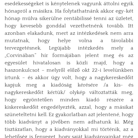
esedékességeket is kénytelenek vagyunk áttolni egyik
hónapról a másikra. Ha folytathatnánk akkor egy-két
hónap múlva sikerülne rentábilissé tenni az üzletet,
hogy kevesebb gonddal vezethetnénk tovább. Itt
azonban elakadunk, mert az intézkedések nem arra
mutatnak, hogy helye volna a távolabbi
tervezgetésnek. Legújabb intézkedés mely a
„Corvinában” hír formájában jelent meg és az
egyesület hivatalosan is közli majd, hogy a
haszonkulcsot – melyről előző okt 22-i levelünkben
írtunk – és akkor úgy volt, hogy a nagykereskedőit
kapjuk meg a kiadóság kérésére /a kis- és
nagykereskedőit kértük/ olykép változtatták meg,
hogy egyöntetűen minden kiadó részére a
kiskereskedőit engedélyezték, azzal, hogy a másikat
szüneteltetni kell. Ez gyakorlatban azt jelentené, hogy
több kiadványt a jövőben nem adhatunk ki. Még
tisztázatlan, hogy a kiadványokkal mi történik, az a
lehetőség is fenyeget, hogy saját kiadványainkat még