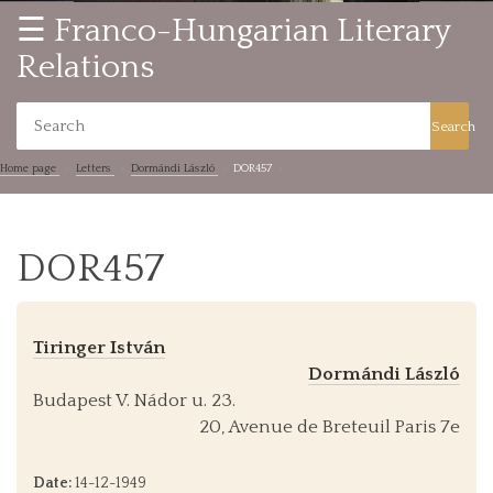
☰ Franco-Hungarian Literary
Relations
Search
Home page
Letters
Dormándi László
DOR457
DOR457
Tiringer István
Dormándi László
Budapest V. Nádor u. 23.
20, Avenue de Breteuil Paris 7e
Date:
14-12-1949