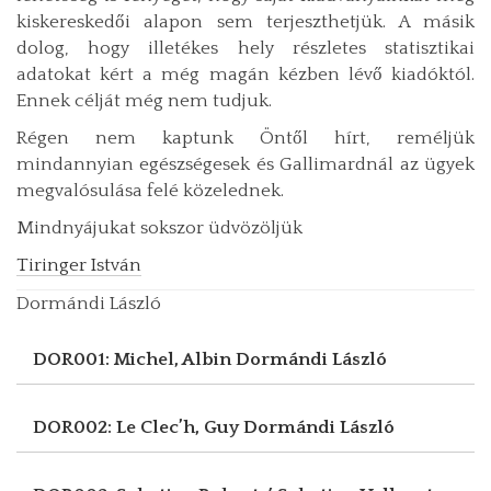
kiskereskedői alapon sem terjeszthetjük. A másik
dolog, hogy illetékes hely részletes statisztikai
adatokat kért a még magán kézben lévő kiadóktól.
Ennek célját még nem tudjuk.
Régen nem kaptunk Öntől hírt, reméljük
mindannyian egészségesek és Gallimardnál az ügyek
megvalósulása felé közelednek.
Mindnyájukat sokszor üdvözöljük
Tiringer István
Dormándi László
DOR001: Michel, Albin
Dormándi László
DOR002: Le Clec’h, Guy
Dormándi László