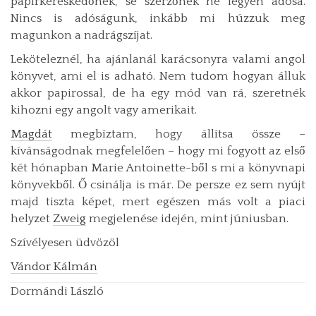
papírkereskedőnek, se szerzőnek ne legyen adósa.
Nincs is adóságunk, inkább mi húzzuk meg
magunkon a nadrágszíjat.
Leköteleznél, ha ajánlanál karácsonyra valami angol
könyvet, ami el is adható. Nem tudom hogyan álluk
akkor papirossal, de ha egy mód van rá, szeretnék
kihozni egy angolt vagy amerikait.
Magdát
megbíztam, hogy állítsa össze –
kívánságodnak megfelelően – hogy mi fogyott az első
két hónapban Marie Antoinette-ből s mi a könyvnapi
könyvekből. Ő csinálja is már. De persze ez sem nyújt
majd tiszta képet, mert egészen más volt a piaci
helyzet
Zweig
megjelenése idején, mint júniusban.
Szívélyesen üdvözöl
Vándor Kálmán
Dormándi László