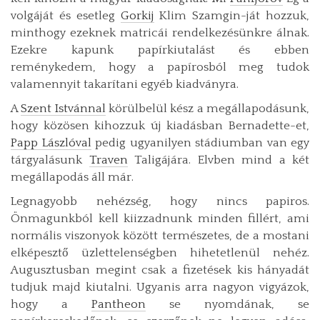
volgáját és esetleg
Gorkij
Klim Szamgin-ját hozzuk,
minthogy ezeknek matricái rendelkezésünkre álnak.
Ezekre kapunk papírkiutalást és ebben
reménykedem, hogy a papírosból meg tudok
valamennyit takarítani egyéb kiadványra.
A
Szent Istvánnal
körülbelül kész a megállapodásunk,
hogy közösen kihozzuk új kiadásban Bernadette-et,
Papp Lászlóval
pedig ugyanilyen stádiumban van egy
tárgyalásunk
Traven
Taligájára. Elvben mind a két
megállapodás áll már.
Legnagyobb nehézség, hogy nincs papiros.
Önmagunkból kell kiizzadnunk minden fillért, ami
normális viszonyok között természetes, de a mostani
elképesztő üzlettelenségben hihetetlenül nehéz.
Augusztusban megint csak a fizetések kis hányadát
tudjuk majd kiutalni. Ugyanis arra nagyon vigyázok,
hogy a
Pantheon
se nyomdának, se