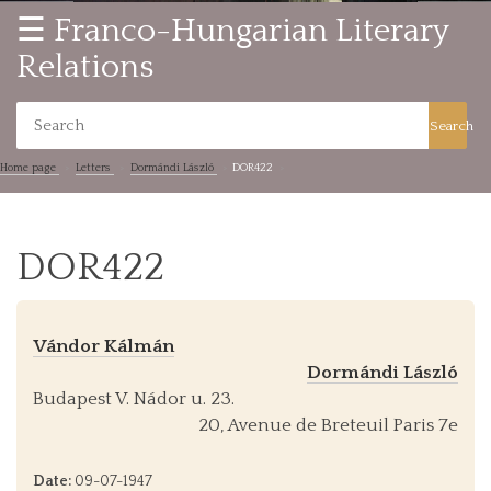
☰ Franco-Hungarian Literary
Relations
Search
Home page
Letters
Dormándi László
DOR422
DOR422
Vándor Kálmán
Dormándi László
Budapest V. Nádor u. 23.
20, Avenue de Breteuil Paris 7e
Date:
09-07-1947