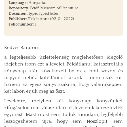
Language:
Hungarian
Repository:
Petőfi Museum of Literature
Document type:
Typed letter
Publisher:
Tüskés Anna (02-01-2022)
Folio number:
1
Kedves Barátom,
a legteljesebb üzlettelenség meglehetősen idegölő
idejében írom ezt a levelet. Példátlanul katasztrofális
könyvnap után következett be ez a holt szezon és
nagyon nehéz kötéltáncot járunk – nem csak mi,
hanem az egész könyv szakma, hogy valamiképpen
két lábon érjük meg az őszt.
Leveledre, melyben két könyvnapi könyvünket
kifogásolod már válaszoltam és leveleink keresztezték
egymást. Mást most sem tudok mondani, legfeljebb
leszögezhetem újra, hogy sem
Noszlopit
, sem