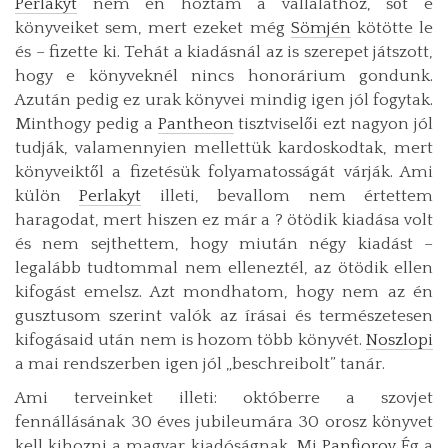
Perlakyt
nem én hoztam a vállalathoz, sőt e
könyveiket sem, mert ezeket még
Sömjén
kötötte le
és – fizette ki. Tehát a kiadásnál az is szerepet játszott,
hogy e könyveknél nincs honorárium gondunk.
Azután pedig ez urak könyvei mindig igen jól fogytak.
Minthogy pedig a
Pantheon
tisztviselői ezt nagyon jól
tudják, valamennyien mellettük kardoskodtak, mert
könyveiktől a fizetésük folyamatosságát várják. Ami
külön
Perlakyt
illeti, bevallom nem értettem
haragodat, mert hiszen ez már a ? ötödik kiadása volt
és nem sejthettem, hogy miután négy kiadást –
legalább tudtommal nem elleneztél, az ötödik ellen
kifogást emelsz. Azt mondhatom, hogy nem az én
gusztusom szerint valók az írásai és természetesen
kifogásaid után nem is hozom több könyvét.
Noszlopi
a mai rendszerben igen jól „beschreibolt” tanár.
Ami terveinket illeti: októberre a szovjet
fennállásának 30 éves jubileumára 30 orosz könyvet
kell kihozni a magyar kiadóságnak. Mi
Panfjorov
Ég a