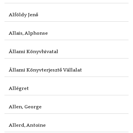
Alföldy Jenő
Allais, Alphonse
Állami Könyvhivatal
Állami Könyvterjesztő Vállalat
Allégret
Allen, George
Allerd, Antoine