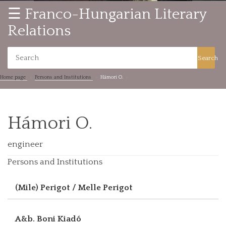
☰ Franco-Hungarian Literary
Relations
Search
Home page
Persons and Institutions
Hámori O.
Hámori O.
engineer
Persons and Institutions
(Mile) Perigot / Melle Perigot
A&b. Boni Kiadó