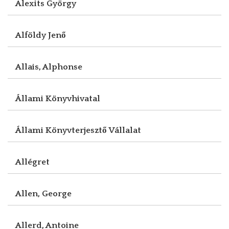
Alexits György
Alföldy Jenő
Allais, Alphonse
Állami Könyvhivatal
Állami Könyvterjesztő Vállalat
Allégret
Allen, George
Allerd, Antoine