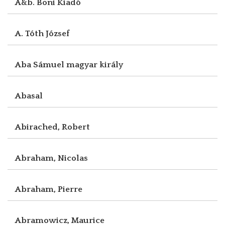
A&b. Boni Kiadó
A. Tóth József
Aba Sámuel magyar király
Abasal
Abirached, Robert
Abraham, Nicolas
Abraham, Pierre
Abramowicz, Maurice