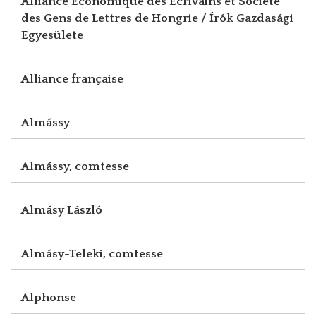
Alliance Economique des Ecrivains et Société
des Gens de Lettres de Hongrie / Írók Gazdasági
Egyesülete
Alliance française
Almássy
Almássy, comtesse
Almásy László
Almásy-Teleki, comtesse
Alphonse