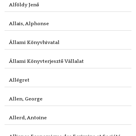
Alföldy Jenő
Allais, Alphonse
Állami Könyvhivatal
Állami Könyvterjesztő Vállalat
Allégret
Allen, George
Allerd, Antoine