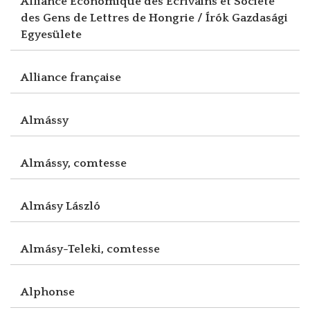
Alliance Economique des Ecrivains et Société
des Gens de Lettres de Hongrie / Írók Gazdasági
Egyesülete
Alliance française
Almássy
Almássy, comtesse
Almásy László
Almásy-Teleki, comtesse
Alphonse