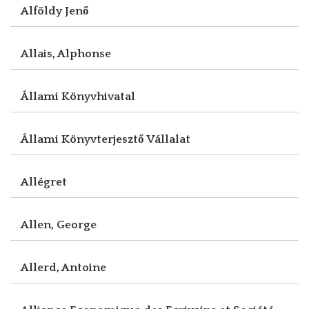
Alföldy Jenő
Allais, Alphonse
Állami Könyvhivatal
Állami Könyvterjesztő Vállalat
Allégret
Allen, George
Allerd, Antoine