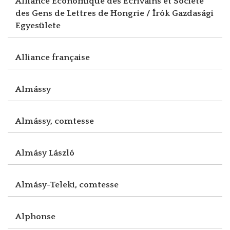
Alliance Economique des Ecrivains et Société
des Gens de Lettres de Hongrie / Írók Gazdasági
Egyesülete
Alliance française
Almássy
Almássy, comtesse
Almásy László
Almásy-Teleki, comtesse
Alphonse