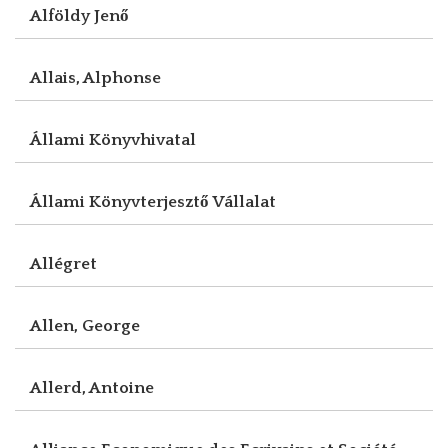
Alföldy Jenő
Allais, Alphonse
Állami Könyvhivatal
Állami Könyvterjesztő Vállalat
Allégret
Allen, George
Allerd, Antoine