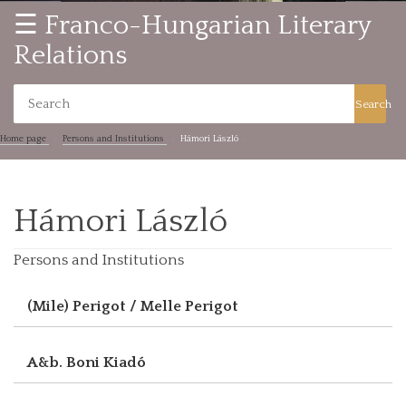
☰ Franco-Hungarian Literary
Relations
Search
Home page
Persons and Institutions
Hámori László
Hámori László
Persons and Institutions
(Mile) Perigot / Melle Perigot
A&b. Boni Kiadó