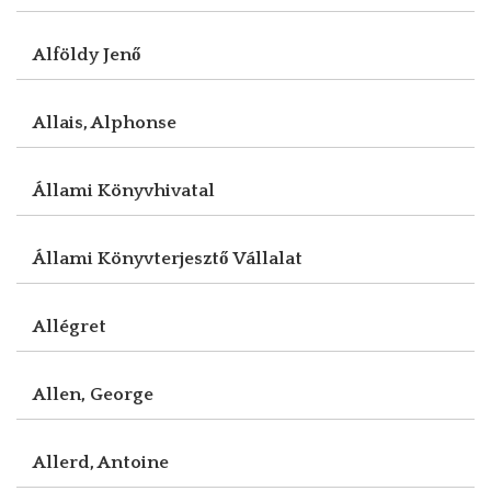
Alföldy Jenő
Allais, Alphonse
Állami Könyvhivatal
Állami Könyvterjesztő Vállalat
Allégret
Allen, George
Allerd, Antoine