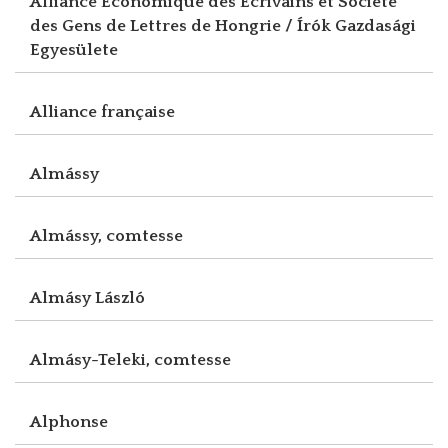
Alliance Economique des Ecrivains et Société
des Gens de Lettres de Hongrie / Írók Gazdasági
Egyesülete
Alliance française
Almássy
Almássy, comtesse
Almásy László
Almásy-Teleki, comtesse
Alphonse