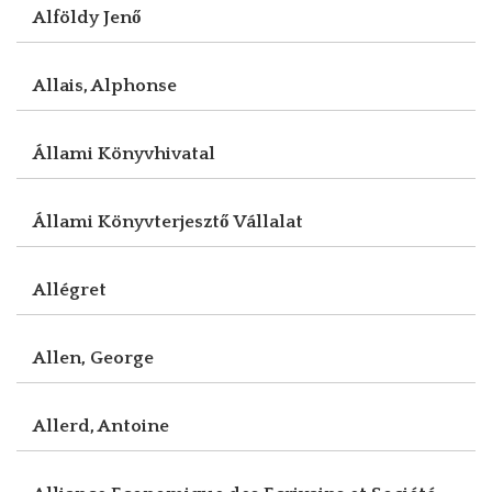
Alföldy Jenő
Allais, Alphonse
Állami Könyvhivatal
Állami Könyvterjesztő Vállalat
Allégret
Allen, George
Allerd, Antoine