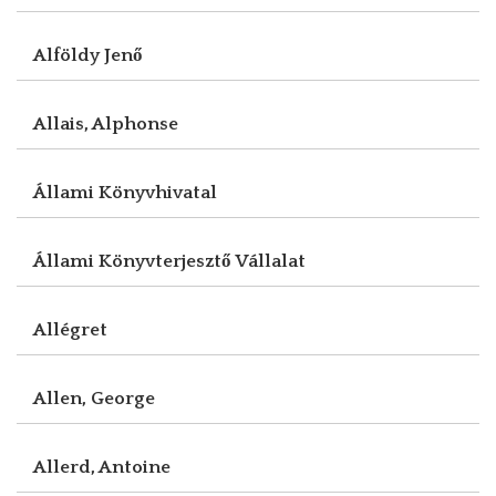
Alföldy Jenő
Allais, Alphonse
Állami Könyvhivatal
Állami Könyvterjesztő Vállalat
Allégret
Allen, George
Allerd, Antoine