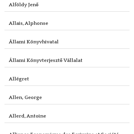
Alföldy Jenő
Allais, Alphonse
Állami Könyvhivatal
Állami Könyvterjesztő Vállalat
Allégret
Allen, George
Allerd, Antoine