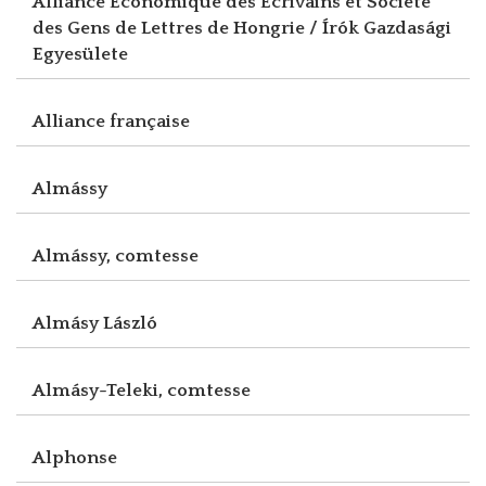
Alliance Economique des Ecrivains et Société
des Gens de Lettres de Hongrie / Írók Gazdasági
Egyesülete
Alliance française
Almássy
Almássy, comtesse
Almásy László
Almásy-Teleki, comtesse
Alphonse