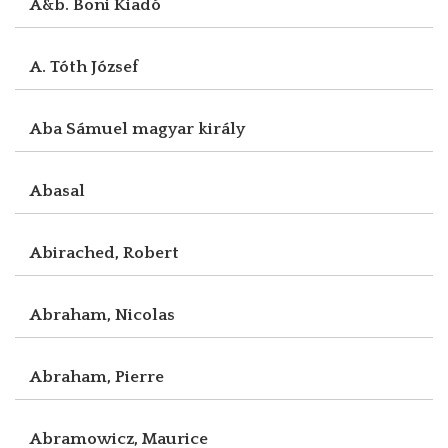
A&b. Boni Kiadó
A. Tóth József
Aba Sámuel magyar király
Abasal
Abirached, Robert
Abraham, Nicolas
Abraham, Pierre
Abramowicz, Maurice