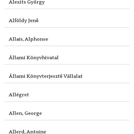
Alexits György
Alföldy Jenő
Allais, Alphonse
Állami Könyvhivatal
Állami Könyvterjesztő Vállalat
Allégret
Allen, George
Allerd, Antoine